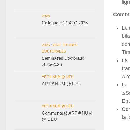
lig
Commu
2026
Colloque ENCATC 2026
Le 
bil
co
2025
/
2026
/
ETUDES
DOCTORALES
Tim
Séminaires Doctoraux
La 
2025-2026
tra
Alt
ART # NUM @ LIEU
ART # NUM @ LIEU
La 
&Sc
Ent
ART # NUM @ LIEU
Con
Communauté ART # NUM
la 
@ LIEU