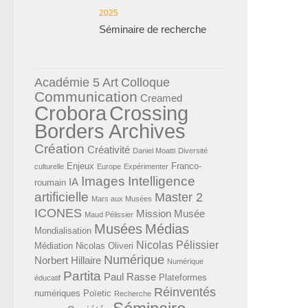
2025
Séminaire de recherche
Académie 5
Art
Colloque
Communication
Creamed
Crobora
Crossing
Borders Archives
Création
Créativité
Daniel Moatti
Diversité
Enjeux
Franco-
culturelle
Europe
Expérimenter
Images
Intelligence
IA
roumain
artificielle
Master 2
Mars aux Musées
ICONES
Mission Musée
Maud Pélissier
Musées
Médias
Mondialisation
Nicolas Pélissier
Médiation
Nicolas Oliveri
Numérique
Norbert Hillaire
Numérique
Partita
Paul Rasse
Plateformes
éducatif
Réinventés
numériques
Poïetic
Recherche