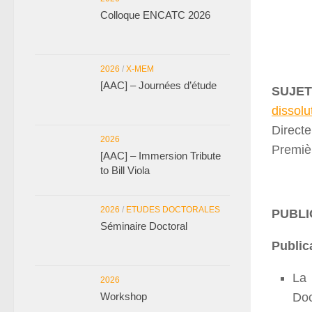
Colloque ENCATC 2026
2026
/
X-MEM
[AAC] – Journées d’étude
SUJET
dissolu
Direct
2026
Premièr
[AAC] – Immersion Tribute
to Bill Viola
2026
/
ETUDES DOCTORALES
PUBLI
Séminaire Doctoral
Public
La 
2026
Workshop
Doc