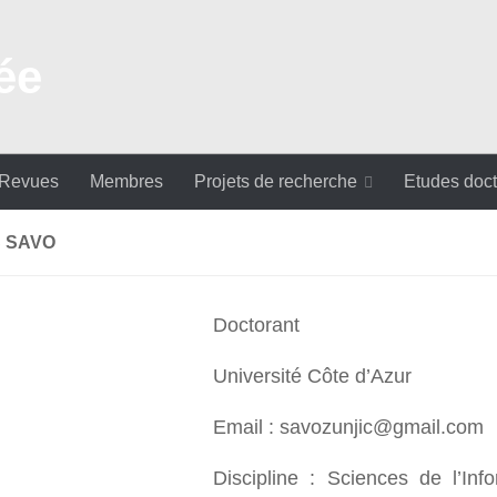
 Revues
Membres
Projets de recherche
Etudes doct
C SAVO
Doctorant
Université Côte d’Azur
Email : savozunjic@gmail.com
Discipline : Sciences de l’Inf