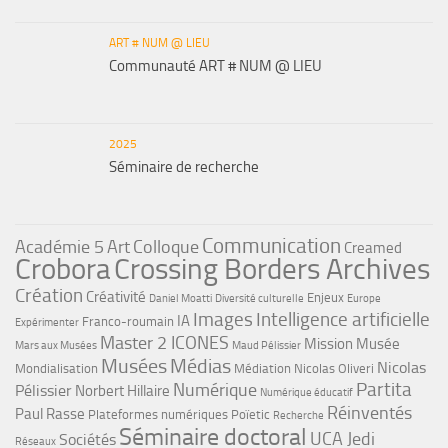
ART # NUM @ LIEU
Communauté ART # NUM @ LIEU
2025
Séminaire de recherche
Communication
Académie 5
Art
Colloque
Creamed
Crobora
Crossing Borders Archives
Création
Créativité
Enjeux
Daniel Moatti
Diversité culturelle
Europe
Images
Intelligence artificielle
IA
Franco-roumain
Expérimenter
Master 2 ICONES
Mission Musée
Mars aux Musées
Maud Pélissier
Musées
Médias
Nicolas
Mondialisation
Médiation
Nicolas Oliveri
Partita
Numérique
Pélissier
Norbert Hillaire
Numérique éducatif
Réinventés
Paul Rasse
Plateformes numériques
Poïetic
Recherche
Séminaire doctoral
UCA Jedi
Sociétés
Réseaux