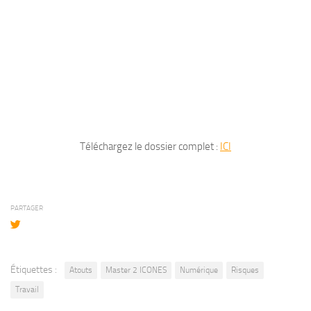
Téléchargez le dossier complet :
ICI
PARTAGER
Étiquettes :
Atouts
Master 2 ICONES
Numérique
Risques
Travail