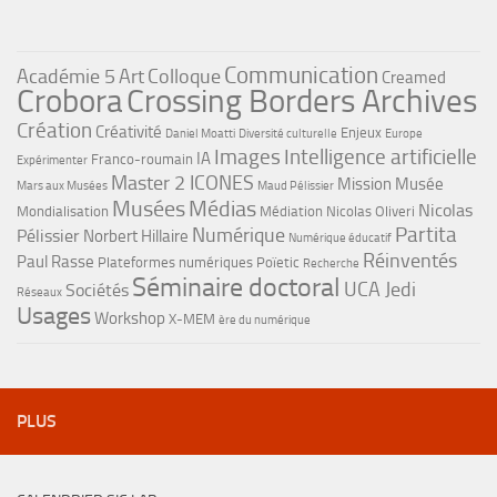
Communication
Académie 5
Art
Colloque
Creamed
Crobora
Crossing Borders Archives
Création
Créativité
Enjeux
Daniel Moatti
Diversité culturelle
Europe
Images
Intelligence artificielle
IA
Franco-roumain
Expérimenter
Master 2 ICONES
Mission Musée
Mars aux Musées
Maud Pélissier
Musées
Médias
Nicolas
Mondialisation
Médiation
Nicolas Oliveri
Partita
Numérique
Pélissier
Norbert Hillaire
Numérique éducatif
Réinventés
Paul Rasse
Plateformes numériques
Poïetic
Recherche
Séminaire doctoral
UCA Jedi
Sociétés
Réseaux
Usages
Workshop
X-MEM
ère du numérique
PLUS