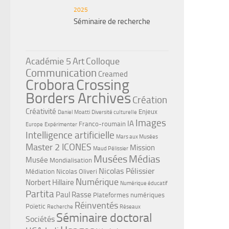
2025
Séminaire de recherche
Académie 5
Art
Colloque
Communication
Creamed
Crobora
Crossing
Borders Archives
Création
Créativité
Enjeux
Daniel Moatti
Diversité culturelle
Images
IA
Franco-roumain
Europe
Expérimenter
Intelligence artificielle
Mars aux Musées
Master 2 ICONES
Mission
Maud Pélissier
Musées
Médias
Musée
Mondialisation
Nicolas Pélissier
Médiation
Nicolas Oliveri
Numérique
Norbert Hillaire
Numérique éducatif
Partita
Paul Rasse
Plateformes numériques
Réinventés
Poïetic
Recherche
Réseaux
Séminaire doctoral
Sociétés