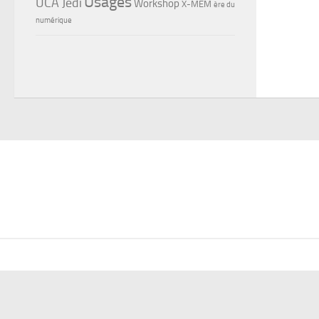
Usages
UCA Jedi
Workshop
X-MEM
ère du
numérique