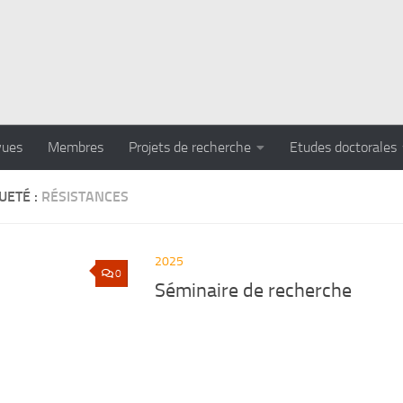
vues
Membres
Projets de recherche
Etudes doctorales
UETÉ :
RÉSISTANCES
2025
0
Séminaire de recherche