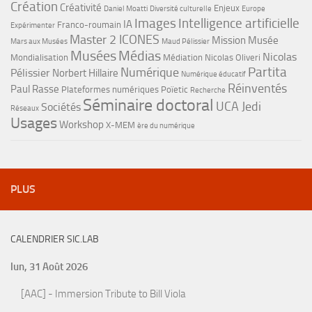
Création
Créativité
Enjeux
Daniel Moatti
Diversité culturelle
Europe
Images
Intelligence artificielle
IA
Franco-roumain
Expérimenter
Master 2 ICONES
Mission Musée
Mars aux Musées
Maud Pélissier
Musées
Médias
Nicolas
Mondialisation
Médiation
Nicolas Oliveri
Partita
Numérique
Pélissier
Norbert Hillaire
Numérique éducatif
Réinventés
Paul Rasse
Plateformes numériques
Poïetic
Recherche
Séminaire doctoral
UCA Jedi
Sociétés
Réseaux
Usages
Workshop
X-MEM
ère du numérique
PLUS
CALENDRIER SIC.LAB
lun, 31 Août 2026
[AAC] - Immersion Tribute to Bill Viola