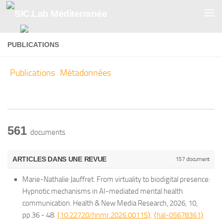
Skip to content
PUBLICATIONS
Publications
Métadonnées
561
documents
ARTICLES DANS UNE REVUE
157 document
Marie-Nathalie Jauffret. From virtuality to biodigital presence:
Hypnotic mechanisms in AI-mediated mental health
communication.
Health & New Media Research
, 2026, 10,
pp.36 - 48.
⟨10.22720/hnmr.2026.00115⟩
.
⟨hal-05678361⟩