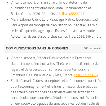
Vincent Lambert, Ghislain Chave. Une plateforme de
publications scientifiques innovante.
Documentation et
Bibliothèques
, 2026, 72, pp.34-41.
⟨hal-05558971⟩
Marin Laborie, Gaëlle Lefer-Sauvage, Patrice Bourdon, Ayad
Saïd. Apport du concept de créolisation pour éclairer les mini-
cycles d'apprentissage expansifs des étudiants à Mayotte.
Adjectif : analyses et recherches sur les TICE
, 2026, 6 (Numéro
thématique 1).
⟨hal-05548708⟩
Émilie Pamart, Maud Pélissier-Thieriot, Matina Magkou. Du
COMMUNICATIONS DANS UN CONGRÈS
161 document
dire à l’agir éthique : les formes de l’engagement des tiers-
Vincent Lambert, Frédéric Rey. Mystère à la Providence,
lieux culturels pour la transition socio-écologique.
Culture et
cluedo immersif en trois actes.
Théâtre immersif : enjeux du
Musées
, 2026, 47, pp.105-131.
⟨10.4000/16b1m⟩
.
⟨hal-
regard et de la perception sur la scène contemporaine
,
05645653⟩
Emanuele De Luca, Mar 2026, Nice, France.
⟨hal-05577973⟩
Vincent Lambert. La Parque et la Muse. La médiation des
Émilie Pamart. Cadres conceptuels et opérationnels mobilisés
antiques au service de la société égalitaire de demain.
pour l’accompagnement et la transformation des pratiques
Medicult, revista de mediere culturală
, 2025, 4, pp.30-43.
⟨hal-
des acteurs des mondes de l’art en faveur de la transition
05577343⟩
socio-écologique.
Journées d’études : regards croisés sur les
Vincent Lambert. La Parque & la Muse. La médiation des
enjeux socio-écologiques du spectacle vivant et des festivals
,
antiques au service de la société égalitaire de demain.