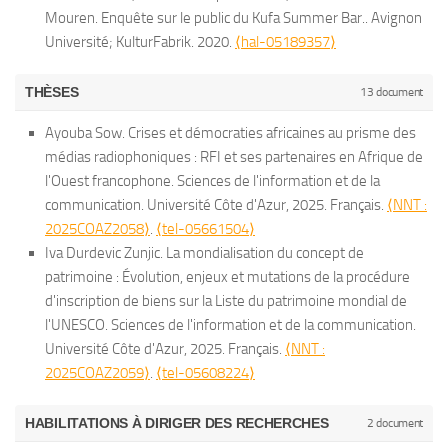
Editions Universitaires d'Avignon
, 2025, Passion du
Ayad Said. Innovation et Apprentissage dans la transformation
Civilisation, 978-2-343-23423-6.
⟨hal-03900995⟩
internationale de sciences humaines et sociales appliquées /
Mouren. Enquête sur le public du Kufa Summer Bar.. Avignon
pour une autre muséologie" de Claire Bishop (MKF éditions,
patrimoine, 978-2-35768-184-2.
⟨hal-05294652⟩
numérique de l’ESR : Le cas de l’Université de Mayotte.
Khaldoun Zreik, Marc Veyrat, Patrizia Laudati, Gabriel Bursztyn
에피스테메
Université; KulturFabrik. 2020.
, 2023, Epistemé, 30, pp.45 - 64.
⟨hal-05189357⟩
2021). 2022, p.67.
⟨hal-03826964⟩
Nicolas Pélissier, Matina Magkou, Jeanne Ferrari-Giovanangeli.
Doctorales de la Société Française des Sciences de
(Dir.). Présence dans la Ville Post-Numérique. europia
⟨10.38119/cacs.2023.30.3⟩
Émilie Pamart, Jean-Christophe Villatte, Laure Marchis-
.
⟨hal-04712379⟩
Philippe J. Maarek. Remettre de la démocratie dans nos
Une création sans frontières ? La dimension politique des
l'Information et de la Communication
, SFSIC, Jun 2024, Nancy,
productions.
europia productions
, 2021, Ingenierie, 979-10-
Matteo Treleani, Shiming Shen, Marco Winckler, Aline Menin.
Mouren. L’image de la Kulturfabrik par ses Ambassadeurs..
THÈSES
13 document
institutions. 2021.
⟨hal-03526248⟩
Tiers lieux à l’épreuve des médias.
Aux frontières du politique
,
France. pp.518 - 527.
⟨hal-04820748⟩
90094-44-4.
⟨hal-04427533⟩
Circulation et répétition des images de stock dans les médias
Avignon Université; KulturFabrik. 2020.
⟨hal-05189367⟩
Ayouba Sow. Prendre parole - Marie-Ève Martel et Gabrielle
L'Harmattan, pp.189-200, 2024, Des Hauts & Débats, 978-2-
Émilie Pamart. Session Méthodologies de Recherche -
Ayouba Sow. Crises et démocraties africaines au prisme des
Nicolas Pélissier, Rémy Rieffel, Camelia Cusnir (Dir.).
audiovisuels La représentation visuelle des migrants dans les
Benoit Lequette, Joël Bourideys, Marie-Nathalie Jauffret,
Brassard-Lecours (dirs).
Prendre parole
, 2021.
⟨hal-
336-47447-2.
⟨hal-04636886⟩
Epistémologies alternatives : comment travailler la question
médias radiophoniques : RFI et ses partenaires en Afrique de
Intellectuels et médias à l'ère numérique. Editions l'Harmattan.
JT européens.
Christine Michiels, Claude Gonella. Projet Life-Nature,
Les Cahiers du numérique
, 2023, 1 (19),
03594871⟩
Minna-Maarit Jaskari, Marie-Nathalie Jauffret, Hannele
du lieu hybride et autogéré dans le cadre d'une thèse en
l'Ouest francophone. Sciences de l'information et de la
2021.
⟨hal-03573953⟩
⟨10.3166/LCN.2023.002⟩
Conservation des grands carnivores en Europe : Le loup en
.
⟨hal-04293239⟩
Marie-Nathalie Jauffret, Hannele Kauppinen-Räisänen, Helene
Kauppinen-Räisänen. Suborbital Space Tourism: Doozy
création - recherche en arts plastiques ? - discutante - Olga
communication. Université Côte d'Azur, 2025. Français.
⟨NNT :
Françoise Paquienséguy, Nicolas Pélissier (Dir.). Questionner
Vincent Lambert. La médiation culturelle circulaire et inversée.
France. Parc National du Mercantour. 2000.
⟨hal-05592562⟩
Cristini. Vacances : redécouvrir le luxueux silence des églises.
Experiences Beyond Earth.
Space Business, Emerging Theory
Panella, doctorante au sein du laboratoire de recherche en
2025COAZ2058⟩
.
⟨tel-05661504⟩
les Humanités Numériques. Françoise Paquienséguy, Nicolas
Alternatives aux problématiques d'empêchement au musée.
2020.
⟨hal-05597322⟩
and Practice
, Springer Nature, pp.263-290, 2024,
audiovisuel, savoirs, praxis et poIétiques en art à l’Université
Iva Durdevic Zunjic. La mondialisation du concept de
Pélissier.
SFSIC - CPdirsic
, 300 p., 2021, 978-2-914872-00-3.
Medicult, revista de mediere culturală
, 2023, 2, pp.5-20.
⟨hal-
Ayouba Sow. Gaëtan Tremblay, Aimé-Jules Bizimana et Oumar
⟨10.1007/978-981-97-3430-6_11⟩
.
⟨hal-05590861⟩
Toulouse..
patrimoine : Évolution, enjeux et mutations de la procédure
Les Doctoriales de la Recherche sur les Tiers-Lieux
,
⟨halshs-03257012⟩
04525576⟩
Kane : Le Service public médiatique à l’ère numérique. 2020.
Marie-Nathalie Jauffret. Les biodigitaux réinventent la pub.
Les
France Tiers-Lieux, L'Observatoire, comité d'organisation des
d'inscription de biens sur la Liste du patrimoine mondial de
Khaldoun Zreik, Marc Veyrat, Patrizia Laudati, Gabriel Bursztyn
Paul Rasse, Vincent Lambert. Regards anthropologiques sur
⟨hal-03594799⟩
dessous de la publicité: Approche théorique, contenus, canaux
Doctoriales, Jun 2024, Paris, France.
l'UNESCO. Sciences de l'information et de la communication.
⟨hal-05189555⟩
(Dir.). HyperUrbain 7 : Présence dans la ville post-numérique.
les métamorphoses d’un chemin.
Hermès, La Revue -
Marie-Nathalie Jauffret, Frederique Sandretto. L’affaire
et métiers
, Ellipses, pp.161-173, 2024.
⟨hal-05591370⟩
Camille Béguin. S’engager dans une recherche-création
Université Côte d'Azur, 2025. Français.
⟨NNT :
EUROPIA. 2021.
⟨hal-03560423⟩
Cognition, communication, politique
, 2023, 1 (91), pp.96-100.
Epstein, parfait scénario pour les théoriciens du complot. 2019.
Minna-Maarit E Jaskari, Hannele Kauppinen- Räisänen, Marie-
médiatique : quelle participation pour le chercheur ?.
2025COAZ2059⟩
.
⟨tel-05608224⟩
Laura Teodora Ghinea (Dir.). Annuelle des Arts 2019. Centre
⟨hal-03647765⟩
⟨hal-05601997⟩
Nathalie Jauffret. Luxury Shoppers' Experiences With
Recherches culturelles participatives
Rosa Cinelli. Paradigms of Evidence : Reframing Forensic
, Réseau Particip'Arc;
Artistique Baia Mare. Editions Eikon, 1, 2020, 978-606-49-
Matteo Treleani, Dario Compagno. A Premediation of Brexit.
Marie-Nathalie Jauffret, Vanessa Landaverde-Kastberg. Les
Background Music : Implications for Luxury Brand
Université Aix-Marseille, Jun 2024, Marseille, France.
Images through Extended Reality Media. Library and
⟨hal-
0119-4.
⟨hal-03650846⟩
HABILITATIONS À DIRIGER DES RECHERCHES
2 document
Genesis, Circulation and Naturalization of a Visual Emblem.
nouvelles créatures d’Instagram, ou quand la science-fiction
Management.
Building Strong Brands and Engaging
04878757⟩
information sciences. Université Côte d'Azur; Università degli
Laura Teodora Ghinea (Dir.). Petre Abrudan. Editions Eikon, p.