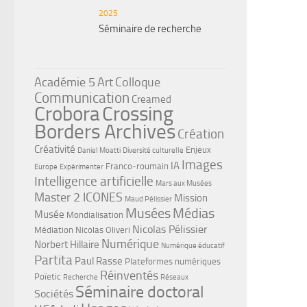
2025
Séminaire de recherche
Académie 5
Art
Colloque
Communication
Creamed
Crobora
Crossing
Borders Archives
Création
Créativité
Enjeux
Daniel Moatti
Diversité culturelle
Images
IA
Franco-roumain
Europe
Expérimenter
Intelligence artificielle
Mars aux Musées
Master 2 ICONES
Mission
Maud Pélissier
Musées
Médias
Musée
Mondialisation
Nicolas Pélissier
Médiation
Nicolas Oliveri
Numérique
Norbert Hillaire
Numérique éducatif
Partita
Paul Rasse
Plateformes numériques
Réinventés
Poïetic
Recherche
Réseaux
Séminaire doctoral
Sociétés