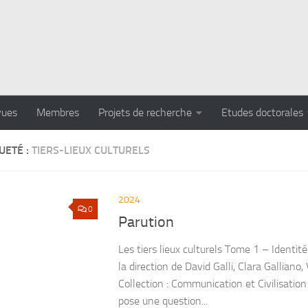
vues
Membres
Projets de recherche
Etudes doctorales
UETÉ :
TIERS-LIEUX CULTURELS
2024
0
Parution
Les tiers lieux culturels Tome 1 – Identi
la direction de David Galli, Clara Gallian
Collection : Communication et Civilisati
pose une question...