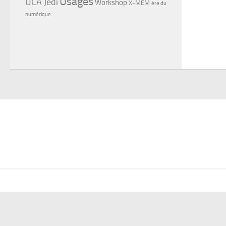
Usages
UCA Jedi
Workshop
X-MEM
ère du
numérique