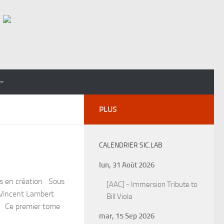
PLUS
CALENDRIER SIC.LAB
lun, 31 Août 2026
tés en création Sous
[AAC] - Immersion Tribute to
o, Vincent Lambert
Bill Viola
on Ce premier tome
mar, 15 Sep 2026