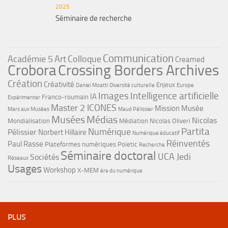
2025
Séminaire de recherche
Communication
Académie 5
Art
Colloque
Creamed
Crobora
Crossing Borders Archives
Création
Créativité
Enjeux
Daniel Moatti
Diversité culturelle
Europe
Images
Intelligence artificielle
IA
Franco-roumain
Expérimenter
Master 2 ICONES
Mission Musée
Mars aux Musées
Maud Pélissier
Musées
Médias
Nicolas
Mondialisation
Médiation
Nicolas Oliveri
Partita
Numérique
Pélissier
Norbert Hillaire
Numérique éducatif
Réinventés
Paul Rasse
Plateformes numériques
Poïetic
Recherche
Séminaire doctoral
UCA Jedi
Sociétés
Réseaux
Usages
Workshop
X-MEM
ère du numérique
PLUS