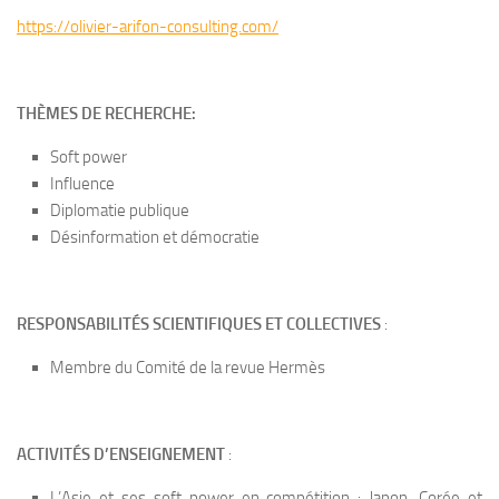
https://olivier-arifon-consulting.com/
THÈMES DE RECHERCHE:
Soft power
Influence
Diplomatie publique
Désinformation et démocratie
RESPONSABILITÉS SCIENTIFIQUES ET COLLECTIVES
:
Membre du Comité de la revue Hermès
ACTIVITÉS D’ENSEIGNEMENT
:
L’Asie et ses soft power en compétition : Japon, Corée et