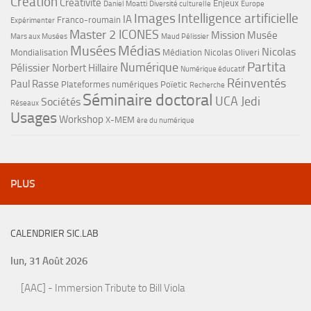
Création
Créativité
Enjeux
Daniel Moatti
Diversité culturelle
Europe
Images
Intelligence artificielle
IA
Franco-roumain
Expérimenter
Master 2 ICONES
Mission Musée
Mars aux Musées
Maud Pélissier
Musées
Médias
Nicolas
Mondialisation
Médiation
Nicolas Oliveri
Partita
Numérique
Pélissier
Norbert Hillaire
Numérique éducatif
Réinventés
Paul Rasse
Plateformes numériques
Poïetic
Recherche
Séminaire doctoral
UCA Jedi
Sociétés
Réseaux
Usages
Workshop
X-MEM
ère du numérique
PLUS
CALENDRIER SIC.LAB
lun, 31 Août 2026
[AAC] - Immersion Tribute to Bill Viola