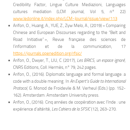
Credibility Factor, Lingue Culture Mediazioni, Languages
cultures mediation (LCM journal, Vol 5, n° 22)
www.ledonline.it/index.php/LCM-Journal/issue/view/113
Arifon, O., Huang, A., YUE, Z., Zyw Melo, A., (2019) « Comparing
Chinese and European Discourses regarding to the “Belt and
Road Initiative” », Revue française des sciences de
l’information et de la communication, 17
https://journals.openedition.org/rfsic/
Arifon, O., Dwyer, T., LIU, C. (2017),
Les BRICS, un espace ignoré,
CNRS Editions, Coll. Hermès, n° 79, 242 pages.
Arifon, O., (2016). Diplomatic language and formal language: a
code with a double meaning. In
An Expert’s Guide to International
Protocol,
G. Monod de Froidevile & M. Verheul (Eds.) (pp. 152-
162). Amsterdam: Amsterdam University press.
Arifon, O., (2016). Cinq années de coopération avec l’Inde : une
expérience d’altérité,
Les Cahiers de la SFSIC
(12), 263-270.