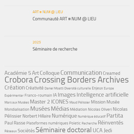
ART # NUM @ LIEU
Communauté ART # NUM @ LIEU
2025
Séminaire de recherche
Communication
Académie 5
Art
Colloque
Creamed
Crobora
Crossing Borders Archives
Création
Créativité
Enjeux
Daniel Moatti
Diversité culturelle
Europe
Images
Intelligence artificielle
IA
Franco-roumain
Expérimenter
Master 2 ICONES
Mission Musée
Mars aux Musées
Maud Pélissier
Musées
Médias
Nicolas
Mondialisation
Médiation
Nicolas Oliveri
Partita
Numérique
Pélissier
Norbert Hillaire
Numérique éducatif
Réinventés
Paul Rasse
Plateformes numériques
Poïetic
Recherche
Séminaire doctoral
UCA Jedi
Sociétés
Réseaux