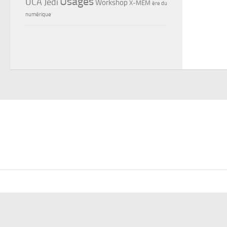
Usages
UCA Jedi
Workshop
X-MEM
ère du
numérique