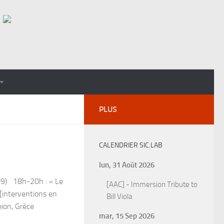
PLUS
CALENDRIER SIC.LAB
lun, 31 Août 2026
09) 18h-20h : « Le
[AAC] - Immersion Tribute to
 [interventions en
Bill Viola
eion, Grèce
mar, 15 Sep 2026