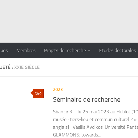
vues
Membres
Projets de recherche
Etudes doctorales
UETÉ :
XXIE SIÈCLE
2023
0
Séminaire de recherche
Séance 3 – le 25 mai 2023 au Hublot (1
musée : tiers-lieu et commun culturel ? »
anglais] Vasilis Avdikos, Université Pant
GLAMMONS: towards...