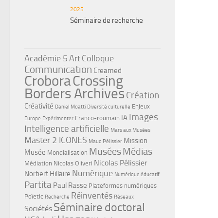
2025
Séminaire de recherche
Académie 5
Art
Colloque
Communication
Creamed
Crobora
Crossing
Borders Archives
Création
Créativité
Enjeux
Daniel Moatti
Diversité culturelle
Images
IA
Franco-roumain
Europe
Expérimenter
Intelligence artificielle
Mars aux Musées
Master 2 ICONES
Mission
Maud Pélissier
Musées
Médias
Musée
Mondialisation
Nicolas Pélissier
Médiation
Nicolas Oliveri
Numérique
Norbert Hillaire
Numérique éducatif
Partita
Paul Rasse
Plateformes numériques
Réinventés
Poïetic
Recherche
Réseaux
Séminaire doctoral
Sociétés