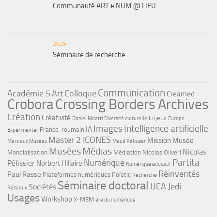
Communauté ART # NUM @ LIEU
2025
Séminaire de recherche
Communication
Académie 5
Art
Colloque
Creamed
Crobora
Crossing Borders Archives
Création
Créativité
Enjeux
Daniel Moatti
Diversité culturelle
Europe
Images
Intelligence artificielle
IA
Franco-roumain
Expérimenter
Master 2 ICONES
Mission Musée
Mars aux Musées
Maud Pélissier
Musées
Médias
Nicolas
Mondialisation
Médiation
Nicolas Oliveri
Partita
Numérique
Pélissier
Norbert Hillaire
Numérique éducatif
Réinventés
Paul Rasse
Plateformes numériques
Poïetic
Recherche
Séminaire doctoral
UCA Jedi
Sociétés
Réseaux
Usages
Workshop
X-MEM
ère du numérique