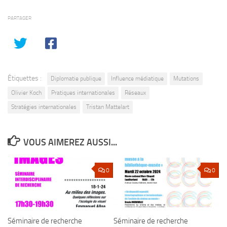
PARTAGER
Étiquettes :
Diplomatie publique
Influence médiatique
Mutations
Olivier Koch
Pratiques internationales
Réseaux
Stratégies internationales
Tristan Mattelart
VOUS AIMEREZ AUSSI...
0
0
Séminaire de recherche
Séminaire de recherche