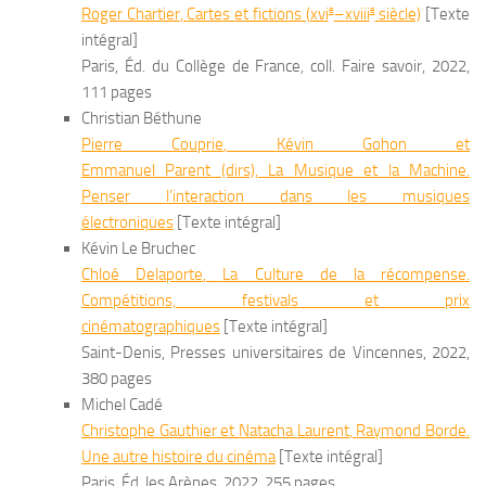
e
e
Roger
Chartier
,
Cartes et fictions (
xvi
–
xviii
siècle)
[Texte
intégral]
Paris, Éd. du Collège de France, coll. Faire savoir, 2022,
111 pages
Christian Béthune
Pierre Couprie
,
Kévin Gohon
et
Emmanuel Parent
(dirs),
La Musique et la Machine.
Penser l’interaction dans les musiques
électroniques
[Texte intégral]
Kévin Le Bruchec
Chloé
Delaporte
,
La Culture de la récompense.
Compétitions, festivals et prix
cinématographiques
[Texte intégral]
Saint-Denis, Presses universitaires de Vincennes, 2022,
380 pages
Michel Cadé
Christophe
Gauthier
et Natacha
Laurent
,
Raymond Borde.
Une autre histoire du cinéma
[Texte intégral]
Paris, Éd. les Arènes, 2022, 255 pages