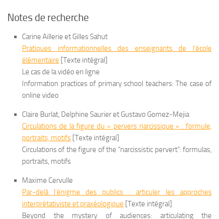
Notes de recherche
Carine Aillerie et Gilles Sahut
Pratiques informationnelles des enseignants de l’école
élémentaire
[Texte intégral]
Le cas de la vidéo en ligne
Information practices of primary school teachers: The case of
online video
Claire Burlat, Delphine Saurier et Gustavo Gomez-Mejia
Circulations de la figure du « pervers narcissique » : formule,
portraits, motifs
[Texte intégral]
Circulations of the figure of the “narcissistic pervert”: formulas,
portraits, motifs
Maxime Cervulle
Par-delà l’énigme des publics : articuler les approches
interprétativiste et praxéologique
[Texte intégral]
Beyond the mystery of audiences: articulating the