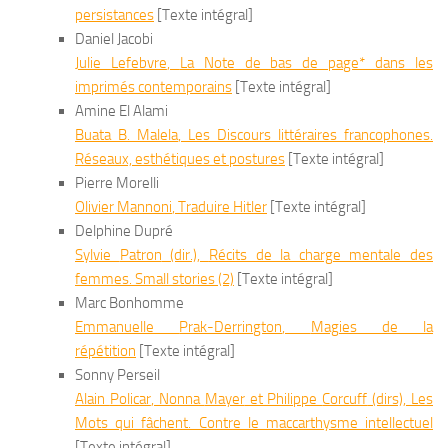
persistances
[Texte intégral]
Daniel Jacobi
Julie
Lefebvre
,
La Note de bas de page* dans les
imprimés contemporains
[Texte intégral]
Amine El Alami
Buata B.
Malela
,
Les Discours littéraires francophones.
Réseaux, esthétiques et postures
[Texte intégral]
Pierre Morelli
Olivier
Mannoni
,
Traduire Hitler
[Texte intégral]
Delphine Dupré
Sylvie
Patron
(dir.),
Récits de la charge mentale des
femmes. Small stories (2)
[Texte intégral]
Marc Bonhomme
Emmanuelle
Prak-Derrington
,
Magies de la
répétition
[Texte intégral]
Sonny Perseil
Alain
Policar
, Nonna
Mayer
et Philippe
Corcuff
(dirs),
Les
Mots qui fâchent. Contre le maccarthysme intellectuel
[Texte intégral]