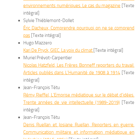
environnements numériques. Le cas du magazine
[Texte
intégral]
Sylvie Thiéblemont-Dollet
Éric
Dacheux
,
Comprendre pourquoi on ne se comprend
pas
[Texte intégral]
Hugo Mazzero
Kari
De Pryck
,
GIEC. La voix du climat
[Texte intégral]
Muriel Prévot-Carpentier
Nicolas
Hatzfeld
,
Les Frères Bonneff reporters du travail.
Articles publiés dans
L’Humanité
de 1908 à 1914
[Texte
intégral]
Jean-François Tétu
Rémy
Rieffel
,
L’Emprise médiatique sur le débat d’idées.
Trente années de vie intellectuelle (1989-2019)
[Texte
intégral]
Jean-François Tétu
Denis
Ruellan
et Josiane
Ruellan
,
Reporters en guerre.
Communication militaire et information médiatique en