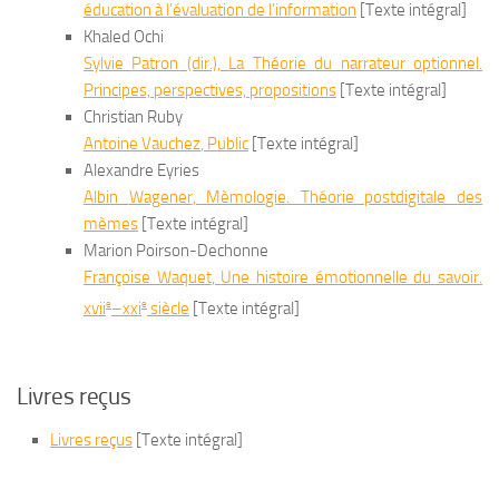
éducation à l’évaluation de l’information
[Texte intégral]
Khaled Ochi
Sylvie
Patron
(dir.),
La Théorie du narrateur optionnel.
Principes, perspectives, propositions
[Texte intégral]
Christian Ruby
Antoine
Vauchez
,
Public
[Texte intégral]
Alexandre Eyries
Albin
Wagener
,
Mèmologie. Théorie postdigitale des
mèmes
[Texte intégral]
Marion Poirson-Dechonne
Françoise
Waquet
,
Une histoire émotionnelle du savoir
.
e
e
xvii
–
xxi
siècle
[Texte intégral]
Livres reçus
Livres reçus
[Texte intégral]