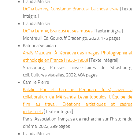
Claudia Moisei
Doïna L
emny
,
Constantin Brancusi. La chose vraie
[Texte
intégral]
Claudia Moisei
Doïna
Lemny
,
Brancusi et ses muses
[Texte intégral]
Montreuil, Éd. Gourcuff Gradenigo, 2023, 176 pages
Katerina Seraïdari
Anaïs
Mauuarin
,
À l’épreuve des images. Photographie et
ethnologie en France (1930-1950)
[Texte intégral]
Strasbourg, Presses universitaires de Strasbourg,
coll. Cultures visuelles, 2022, 484 pages
Camille Pierre
Katalin Pór et Caroline Renouard (dirs), avec la
collaboration de Mélisande Leventopoulos,
L’Équipe de
film au travail. Créations artistiques et cadres
industriels
[Texte intégral]
Paris, Association française de recherche sur l’histoire du
cinéma, 2022, 299 pages
Claudia Moisei