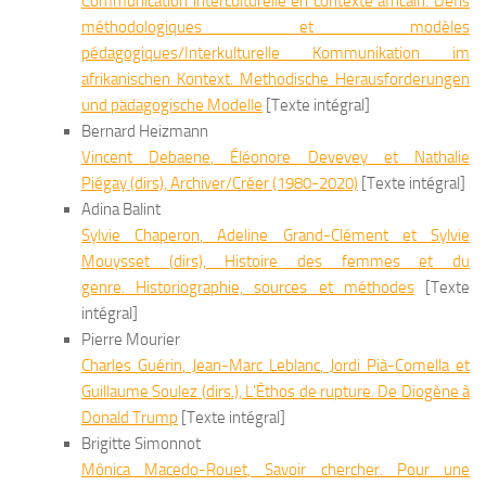
Communication interculturelle en contexte africain. Défis
méthodologiques et modèles
pédagogiques/Interkulturelle Kommunikation im
afrikanischen Kontext. Methodische Herausforderungen
und pädagogische Modelle
[Texte intégral]
Bernard Heizmann
Vincent
Debaene
, Éléonore
Devevey
et Nathalie
Piégay
(dirs),
Archiver/Créer (1980-2020)
[Texte intégral]
Adina Balint
Sylvie
Chaperon
, Adeline
Grand-Clément
et Sylvie
Mouysset
(dirs),
Histoire des femmes et du
genre.
Historiographie, sources et méthodes
[Texte
intégral]
Pierre Mourier
Charles
Guérin
, Jean-Marc
Leblanc
, Jordi
Pià-Comella
et
Guillaume
Soulez
(dirs.),
L’Èthos de rupture. De Diogène à
Donald Trump
[Texte intégral]
Brigitte Simonnot
Mônica
Macedo-Rouet
,
Savoir chercher. Pour une