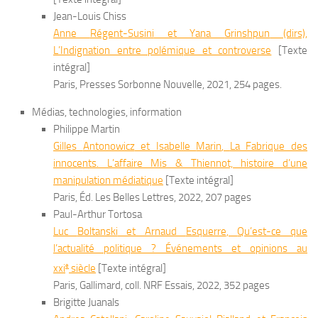
Jean-Louis Chiss
Anne
Régent-Susini
et Yana
Grinshpun
(dirs),
L’Indignation entre polémique et controverse
[Texte
intégral]
Paris, Presses Sorbonne Nouvelle, 2021, 254 pages.
Médias, technologies, information
Philippe Martin
Gilles
Antonowicz
et Isabelle
Marin
,
La Fabrique des
innocents. L’affaire Mis & Thiennot, histoire d’une
manipulation médiatique
[Texte intégral]
Paris, Éd. Les Belles Lettres, 2022, 207 pages
Paul-Arthur Tortosa
Luc
Boltanski
et Arnaud
Esquerre
,
Qu’est-ce que
l’actualité politique ? Événements et opinions au
e
xxi
siècle
[Texte intégral]
Paris, Gallimard, coll. NRF Essais, 2022, 352 pages
Brigitte Juanals