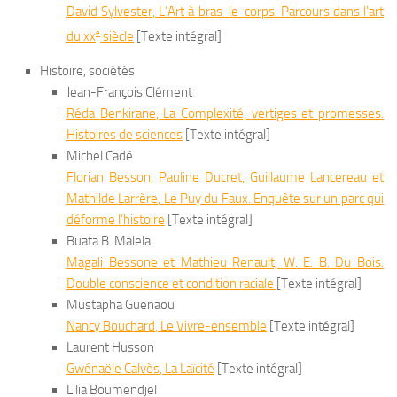
David
Sylvester
,
L’Art à bras-le-corps
.
Parcours dans l’art
e
du
xx
siècle
[Texte intégral]
Histoire, sociétés
Jean-François Clément
Réda
Benkirane
,
La Complexité,
vertiges et promesses.
Histoires de sciences
[Texte intégral]
Michel Cadé
Florian
Besson
, Pauline
Ducret
, Guillaume
Lancereau
et
Mathilde
Larrère
,
Le Puy du Faux. Enquête sur un parc qui
déforme l’histoire
[Texte intégral]
Buata B. Malela
Magali Bessone et Mathieu Renault,
W. E. B. Du Bois.
Double conscience et condition raciale
[Texte intégral]
Mustapha Guenaou
Nancy
Bouchard
,
Le Vivre-ensemble
[Texte intégral]
Laurent Husson
Gwénaële
Calvès
,
La Laïcité
[Texte intégral]
Lilia Boumendjel