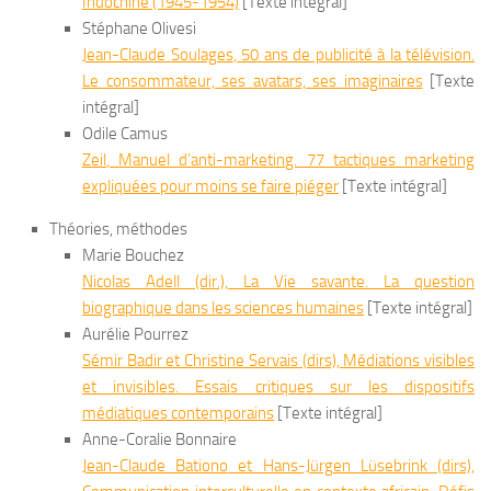
Indochine (1945-1954)
[Texte intégral]
Stéphane Olivesi
Jean-Claude
Soulages
,
50 ans de publicité à la télévision.
Le consommateur, ses avatars, ses imaginaires
[Texte
intégral]
Odile Camus
Zeil
,
Manuel d’anti-marketing. 77 tactiques marketing
expliquées pour moins se faire piéger
[Texte intégral]
Théories, méthodes
Marie Bouchez
Nicolas
Adell
(dir.),
La Vie savante. La question
biographique dans les sciences humaines
[Texte intégral]
Aurélie Pourrez
Sémir
Badir
et Christine
Servais
(dirs),
Médiations visibles
et invisibles. Essais critiques sur les dispositifs
médiatiques contemporains
[Texte intégral]
Anne-Coralie Bonnaire
Jean-Claude
Bationo
et Hans-Jürgen
Lüsebrink
(dirs),