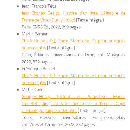
Jean-François Tétu
Jean-Charles
Geslot
,
Histoire d’un livre. L’
Histoire de
France
de Victor Duruy (1858)
[Texte intégral]
Paris, CNRS Éd., 2022, 399 pages
Martin Barnier
Chloé
Huvet
(dir.),
Ennio Morricone. Et pour quelques
notes de plus
[Texte intégral]
Dijon, Éditions universitaires de Dijon, coll. Musiques,
2022, 322 pages
Frédérique Brisset
Chloé
Huvet
(dir.),
Ennio Morricone. Et pour quelques
notes de plus
[Texte intégral]
Michel Cadé
Georges-Henry
Laffont
et Anne-Lise
Marin-
Lamellet
(dirs),
La Ville industrielle à l’écran. Objet
cinématographique à identifier
[Texte intégral]
Tours, Presses universitaires François-Rabelais,
coll. Villes et Territoires, 2022, 237 pages