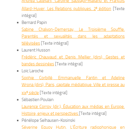
Andrea
Catellani
, Caroline
Sauvajol-Rialland
et François
e
Allard-Huver
,
Les Relations publiques. 2
édition
[Texte
intégral]
Bernard Papin
Sabine
Chalvon-Demersay
,
Le Troisième Souffle.
Parentés et sexualités dans les adaptations
télévisées
[Texte intégral]
Laurent Husson
Frédéric
Chauvaud
et Denis
Mellier
(dirs),
Gestes et
bandes dessinées
[Texte intégral]
Loïc Laroche
Sophie
Corbillé
, Emmanuelle
Fantin
et Adeline
Wrona
(dirs),
Paris, capitale médiatique. Ville et presse au
e
xix
siècle
[Texte intégral]
Sébastien Poulain
Laurence
Corroy
(dir.),
Éducation aux médias en Europe.
Histoire, enjeux et perspectives
[Texte intégral]
Pénélope Selhausen-Kosinski
Séverine
Equoy Hutin
,
L’Écriture radiophonique en