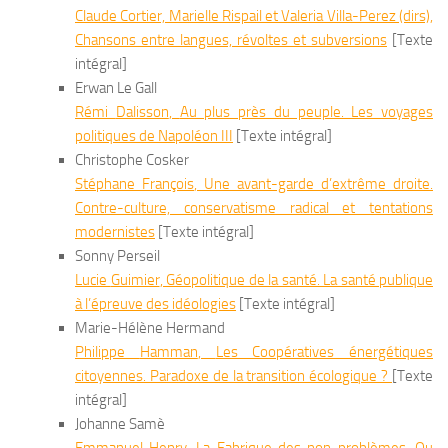
Claude Cortier, Marielle Rispail et Valeria Villa-Perez (dirs),
Chansons entre langues, révoltes et subversions
[Texte
intégral]
Erwan Le Gall
Rémi
Dalisson
,
Au plus près du peuple. Les voyages
politiques de Napoléon III
[Texte intégral]
Christophe Cosker
Stéphane
François
,
Une avant-garde d’extrême droite.
Contre-culture, conservatisme radical et tentations
modernistes
[Texte intégral]
Sonny Perseil
Lucie
Guimier
,
Géopolitique de la santé. La santé publique
à l’épreuve des idéologies
[Texte intégral]
Marie-Hélène Hermand
Philippe
Hamman
,
Les Coopératives énergétiques
citoyennes. Paradoxe de la transition écologique ?
[Texte
intégral]
Johanne Samè