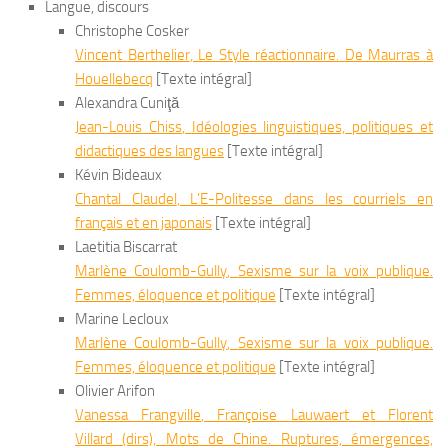
Langue, discours
Christophe Cosker
Vincent
Berthelier
,
Le Style réactionnaire. De Maurras à
Houellebecq
[Texte intégral]
Alexandra Cuniţă
Jean-Louis
Chiss
,
Idéologies linguistiques, politiques et
didactiques des langues
[Texte intégral]
Kévin Bideaux
Chantal
Claudel
,
L’E-Politesse dans les courriels en
français et en japonais
[Texte intégral]
Laetitia Biscarrat
Marlène
Coulomb-Gully
,
Sexisme sur la voix publique.
Femmes, éloquence et politique
[Texte intégral]
Marine Lecloux
Marlène
Coulomb-Gully
,
Sexisme sur la voix publique.
Femmes, éloquence et politique
[Texte intégral]
Olivier Arifon
Vanessa
Frangville
, Françoise
Lauwaert
et Florent
Villard
(dirs),
Mots de Chine. Ruptures, émergences,