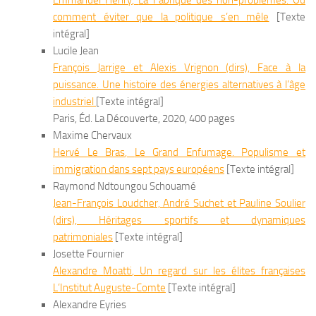
Emmanuel
Henry
,
La Fabrique des non-problèmes. Ou
comment éviter que la politique s’en mêle
[Texte
intégral]
Lucile Jean
François Jarrige et Alexis Vrignon (dirs),
Face à la
puissance. Une histoire des énergies alternatives à l’âge
industriel
[Texte intégral]
Paris, Éd. La Découverte, 2020, 400 pages
Maxime Chervaux
Hervé
Le Bras
,
Le Grand Enfumage. Populisme et
immigration dans sept pays européens
[Texte intégral]
Raymond Ndtoungou Schouamé
Jean-François Loudcher, André Suchet et Pauline Soulier
(dirs),
Héritages sportifs et dynamiques
patrimoniales
[Texte intégral]
Josette Fournier
Alexandre
Moatti
, Un regard sur les élites françaises
L’Institut Auguste-Comte
[Texte intégral]
Alexandre Eyries