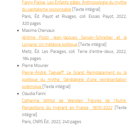
Fanny
Parise
,
Les Enfants gâtés. Anthropologie du mythe
du capitalisme responsable
[Texte intégral]
Paris, Éd. Payot et Rivages, coll. Essais Payot, 2022,
320 pages
Maxime Chervaux
Jérôme
Pozzi
,
Jean-Jacques Servan-Schreiber et la
Lorraine. Un météore politique
[Texte intégral]
Metz, Éd. Les Paraiges, coll. Terre d’entre-deux, 2022,
184 pages.
Pierre Mourier
Pierre-André
Taguieff
,
Le Grand Remplacement ou la
politique du mythe. Généalogie d’une représentation
polémique
[Texte intégral]
Claudia Farini
Catherine
Wihtol de Wenden
,
Figures de l’Autre.
Perceptions du migrant en France, 1870-2022
[Texte
intégral]
Paris, CNRS Éd., 2022, 240 pages