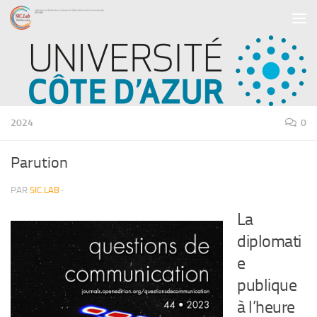
Skip to content
2024
0
Parution
PAR
SIC.LAB
·
La
diplomati
e
publique
à l’heure