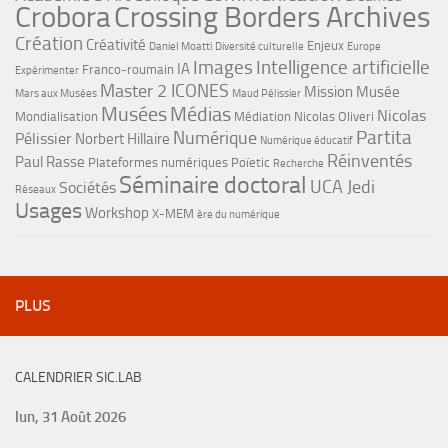
Crobora
Crossing Borders Archives
Création
Créativité
Enjeux
Daniel Moatti
Diversité culturelle
Europe
Images
Intelligence artificielle
IA
Franco-roumain
Expérimenter
Master 2 ICONES
Mission Musée
Mars aux Musées
Maud Pélissier
Musées
Médias
Nicolas
Mondialisation
Médiation
Nicolas Oliveri
Partita
Numérique
Pélissier
Norbert Hillaire
Numérique éducatif
Réinventés
Paul Rasse
Plateformes numériques
Poïetic
Recherche
Séminaire doctoral
UCA Jedi
Sociétés
Réseaux
Usages
Workshop
X-MEM
ère du numérique
PLUS
CALENDRIER SIC.LAB
lun, 31 Août 2026