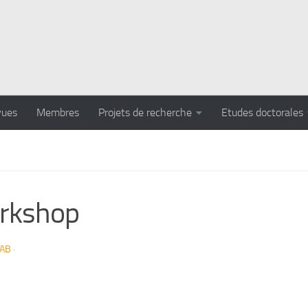
vues
Membres
Projets de recherche
Etudes doctorales
rkshop
LAB
·