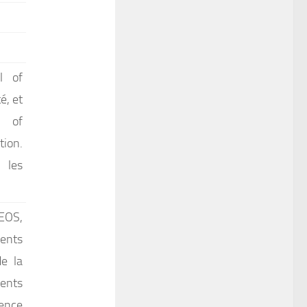
l of
é, et
l of
tion.
 les
EOS,
ments
de la
ents
gence