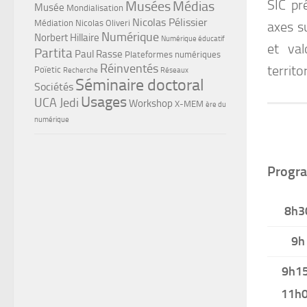
SIC pr
Musées
Médias
Musée
Mondialisation
Nicolas Pélissier
Médiation
Nicolas Oliveri
axes s
Numérique
Norbert Hillaire
Numérique éducatif
et val
Partita
Paul Rasse
Plateformes numériques
Réinventés
territo
Poïetic
Recherche
Réseaux
Séminaire doctoral
Sociétés
Usages
UCA Jedi
Workshop
X-MEM
ère du
numérique
Progr
8h3
9h
9h1
11h