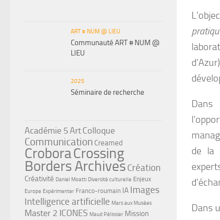
L’obje
pratiq
ART # NUM @ LIEU
Communauté ART # NUM @
labora
LIEU
d’Azur)
dévelop
2025
Séminaire de recherche
Dans 
l’opp
Académie 5
Art
Colloque
manag
Communication
Creamed
de la
Crobora
Crossing
Borders Archives
exper
Création
Créativité
Enjeux
d’échan
Daniel Moatti
Diversité culturelle
Images
IA
Franco-roumain
Europe
Expérimenter
Intelligence artificielle
Mars aux Musées
Dans u
Master 2 ICONES
Mission
Maud Pélissier