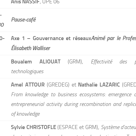
Anis NASSIF
, UPE 06
-
Pause-café
30
0-
Axe 1 – Gouvernance et réseaux
Animé par le Profe
h
Élisabeth Walliser
Boualem ALIOUAT
(GRM),
Effectivité des p
technologiques
Amel ATTOUR
Nathalie LAZARIC
(GREDEG) et
(GRED
From knowledge to business ecosystems: emergence 
entrepreneurial activity during recombination and replic
of knowledge
Sylvie CHRISTOFLE
(ESPACE et GRM),
Système d’acteu