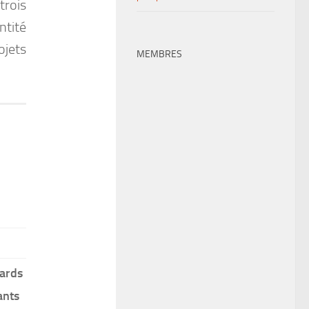
trois
ntité
ojets
MEMBRES
ards
ants