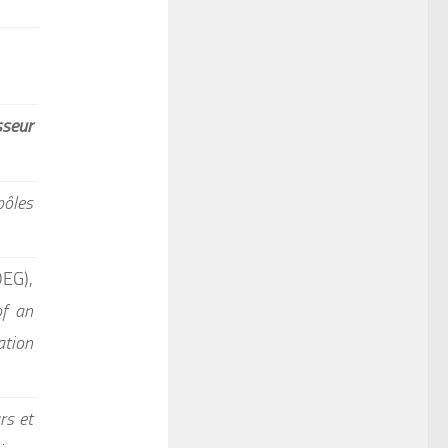
sseur
ôles
EG),
of an
ation
rs et