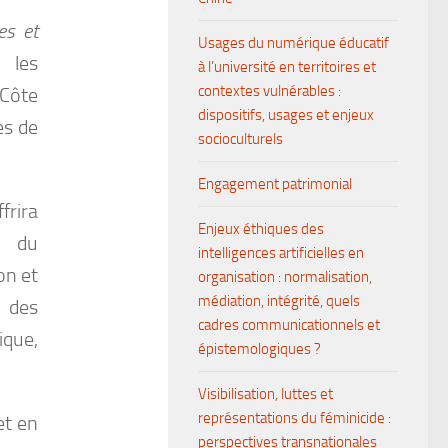
es et
Usages du numérique éducatif
 les
à l’université en territoires et
contextes vulnérables :
Côte
dispositifs, usages et enjeux
es de
socioculturels
Engagement patrimonial
rira
Enjeux éthiques des
s du
intelligences artificielles en
on et
organisation : normalisation,
médiation, intégrité, quels
e des
cadres communicationnels et
que,
épistemologiques ?
Visibilisation, luttes et
représentations du féminicide :
et en
perspectives transnationales