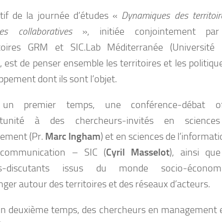
ctif de la journée d’études «
Dynamiques des territoir
ues collaboratives
», initiée conjointement par
toires GRM et SIC.Lab Méditerranée (Université 
, est de penser ensemble les territoires et les politiqu
pement dont ils sont l’objet.
un premier temps, une conférence-débat off
ortunité à des chercheurs-invités en science
ement (Pr.
Marc Ingham
) et en sciences de l’informati
 communication – SIC (
Cyril Masselot
), ainsi qu
ts-discutants issus du monde socio-économi
ger autour des territoires et des réseaux d’acteurs.
n deuxième temps, des chercheurs en management 