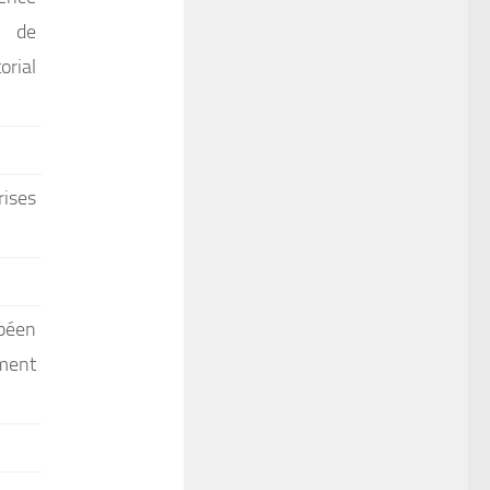
u de
rial
rises
péen
ement