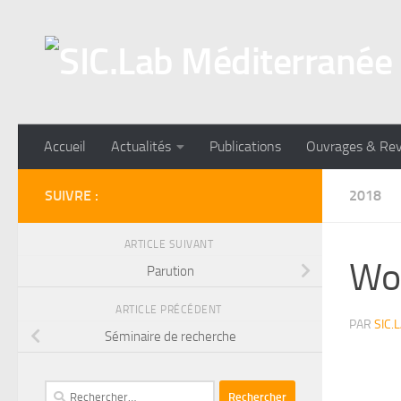
Skip to content
Accueil
Actualités
Publications
Ouvrages & Re
SUIVRE :
2018
ARTICLE SUIVANT
Wo
Parution
ARTICLE PRÉCÉDENT
PAR
SIC.
Séminaire de recherche
Rechercher :