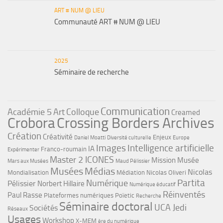
ART # NUM @ LIEU
Communauté ART # NUM @ LIEU
2025
Séminaire de recherche
Communication
Académie 5
Art
Colloque
Creamed
Crobora
Crossing Borders Archives
Création
Créativité
Enjeux
Daniel Moatti
Diversité culturelle
Europe
Images
Intelligence artificielle
IA
Franco-roumain
Expérimenter
Master 2 ICONES
Mission Musée
Mars aux Musées
Maud Pélissier
Musées
Médias
Nicolas
Mondialisation
Médiation
Nicolas Oliveri
Partita
Numérique
Pélissier
Norbert Hillaire
Numérique éducatif
Réinventés
Paul Rasse
Plateformes numériques
Poïetic
Recherche
Séminaire doctoral
UCA Jedi
Sociétés
Réseaux
Usages
Workshop
X-MEM
ère du numérique