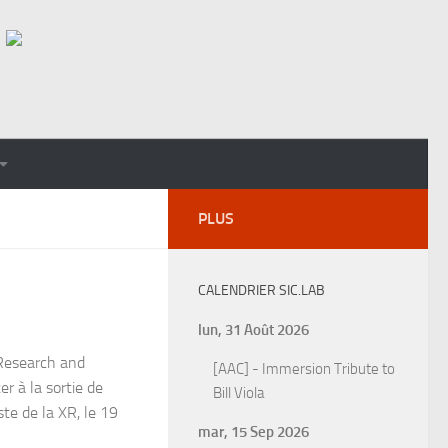
PLUS
CALENDRIER SIC.LAB
lun, 31 Août 2026
Research and
[AAC] - Immersion Tribute to
er à la sortie de
Bill Viola
ste de la XR, le 19
mar, 15 Sep 2026