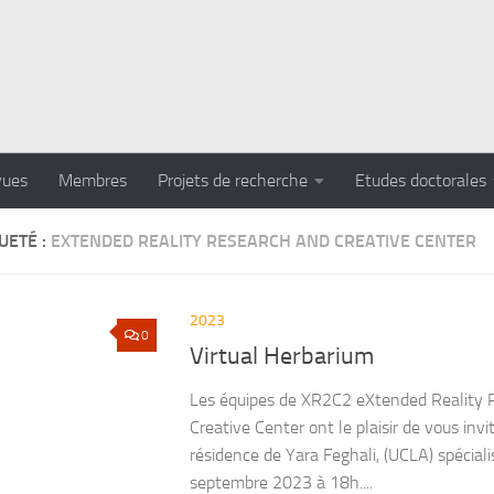
vues
Membres
Projets de recherche
Etudes doctorales
UETÉ :
EXTENDED REALITY RESEARCH AND CREATIVE CENTER
2023
0
Virtual Herbarium
Les équipes de XR2C2 eXtended Reality 
Creative Center ont le plaisir de vous invit
résidence de Yara Feghali, (UCLA) spéciali
septembre 2023 à 18h....