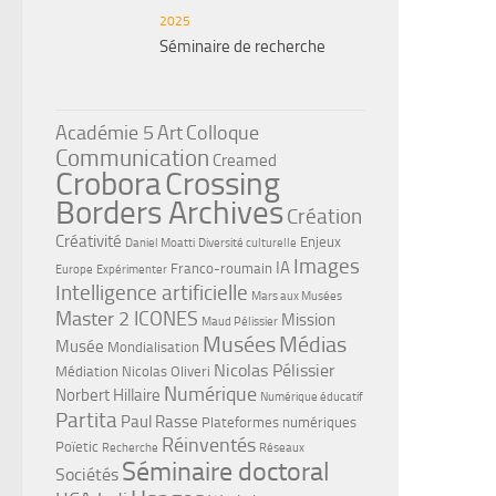
2025
Séminaire de recherche
Académie 5
Art
Colloque
Communication
Creamed
Crobora
Crossing
Borders Archives
Création
Créativité
Enjeux
Daniel Moatti
Diversité culturelle
Images
IA
Franco-roumain
Europe
Expérimenter
Intelligence artificielle
Mars aux Musées
Master 2 ICONES
Mission
Maud Pélissier
Musées
Médias
Musée
Mondialisation
Nicolas Pélissier
Médiation
Nicolas Oliveri
Numérique
Norbert Hillaire
Numérique éducatif
Partita
Paul Rasse
Plateformes numériques
Réinventés
Poïetic
Recherche
Réseaux
Séminaire doctoral
Sociétés