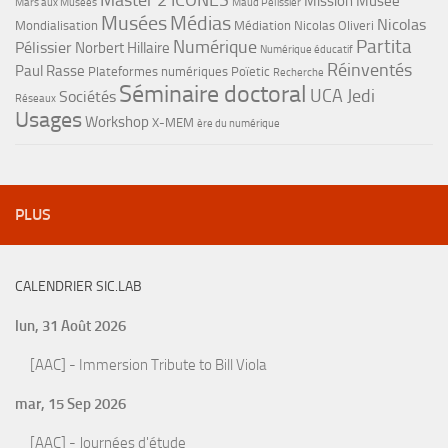
Master 2 ICONES
Mission Musée
Mars aux Musées
Maud Pélissier
Musées
Médias
Nicolas
Mondialisation
Médiation
Nicolas Oliveri
Partita
Numérique
Pélissier
Norbert Hillaire
Numérique éducatif
Réinventés
Paul Rasse
Plateformes numériques
Poïetic
Recherche
Séminaire doctoral
UCA Jedi
Sociétés
Réseaux
Usages
Workshop
X-MEM
ère du numérique
PLUS
CALENDRIER SIC.LAB
lun, 31 Août 2026
[AAC] - Immersion Tribute to Bill Viola
mar, 15 Sep 2026
[AAC] - Journées d'étude