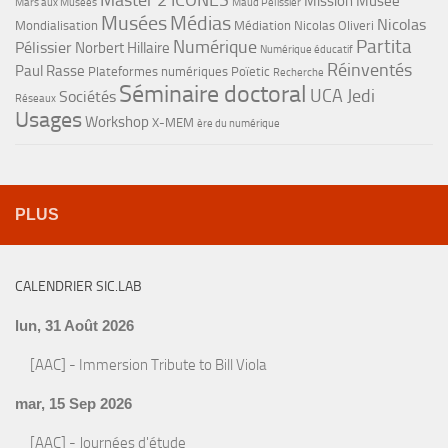
Master 2 ICONES
Mission Musée
Mars aux Musées
Maud Pélissier
Musées
Médias
Nicolas
Mondialisation
Médiation
Nicolas Oliveri
Partita
Numérique
Pélissier
Norbert Hillaire
Numérique éducatif
Réinventés
Paul Rasse
Plateformes numériques
Poïetic
Recherche
Séminaire doctoral
UCA Jedi
Sociétés
Réseaux
Usages
Workshop
X-MEM
ère du numérique
PLUS
CALENDRIER SIC.LAB
lun, 31 Août 2026
[AAC] - Immersion Tribute to Bill Viola
mar, 15 Sep 2026
[AAC] - Journées d'étude