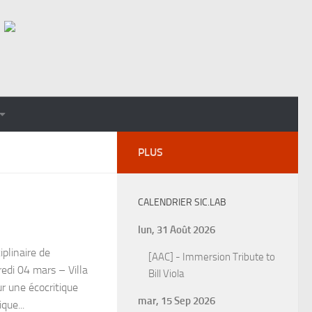
PLUS
CALENDRIER SIC.LAB
lun, 31 Août 2026
plinaire de
[AAC] - Immersion Tribute to
i 04 mars – Villa
Bill Viola
 une écocritique
mar, 15 Sep 2026
que...