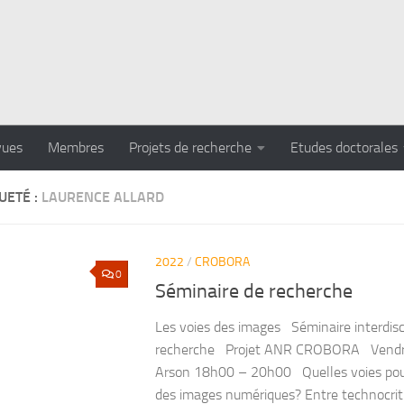
vues
Membres
Projets de recherche
Etudes doctorales
UETÉ :
LAURENCE ALLARD
2022
/
CROBORA
0
Séminaire de recherche
Les voies des images Séminaire interdisci
recherche Projet ANR CROBORA Vendred
Arson 18h00 – 20h00 Quelles voies pour
des images numériques? Entre technocriti