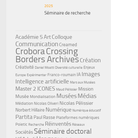
2025
Séminaire de recherche
Académie 5
Art
Colloque
Communication
Creamed
Crobora
Crossing
Borders Archives
Création
Créativité
Enjeux
Daniel Moatti
Diversité culturelle
Images
IA
Franco-roumain
Europe
Expérimenter
Intelligence artificielle
Mars aux Musées
Master 2 ICONES
Mission
Maud Pélissier
Musées
Médias
Musée
Mondialisation
Nicolas Pélissier
Médiation
Nicolas Oliveri
Numérique
Norbert Hillaire
Numérique éducatif
Partita
Paul Rasse
Plateformes numériques
Réinventés
Poïetic
Recherche
Réseaux
Séminaire doctoral
Sociétés