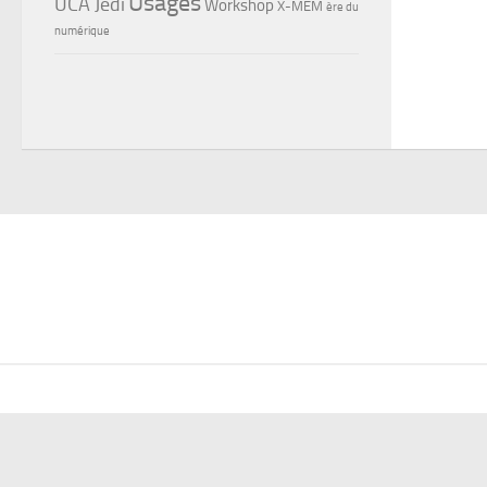
Usages
UCA Jedi
Workshop
X-MEM
ère du
numérique