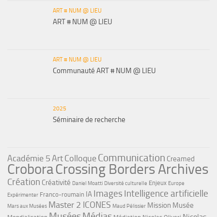
ART # NUM @ LIEU
ART # NUM @ LIEU
ART # NUM @ LIEU
Communauté ART # NUM @ LIEU
2025
Séminaire de recherche
Communication
Académie 5
Art
Colloque
Creamed
Crobora
Crossing Borders Archives
Création
Créativité
Enjeux
Daniel Moatti
Diversité culturelle
Europe
Images
Intelligence artificielle
IA
Franco-roumain
Expérimenter
Master 2 ICONES
Mission Musée
Mars aux Musées
Maud Pélissier
Musées
Médias
Nicolas