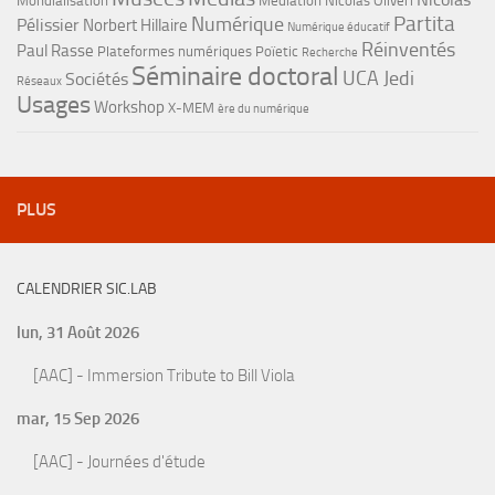
Mondialisation
Médiation
Nicolas Oliveri
Partita
Numérique
Pélissier
Norbert Hillaire
Numérique éducatif
Réinventés
Paul Rasse
Plateformes numériques
Poïetic
Recherche
Séminaire doctoral
UCA Jedi
Sociétés
Réseaux
Usages
Workshop
X-MEM
ère du numérique
PLUS
CALENDRIER SIC.LAB
lun, 31 Août 2026
[AAC] - Immersion Tribute to Bill Viola
mar, 15 Sep 2026
[AAC] - Journées d'étude