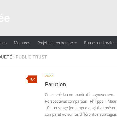
vues
Membres
Projets de recherche
Etudes doctorales
QUETÉ :
PUBLIC TRUST
2022
0
Parution
Concevoir la communication gouvernemen
Perspectives comparées Philippe J. Maar
Cet ouvrage (en langue anglaise) présen
comparative sur les différentes stratégi