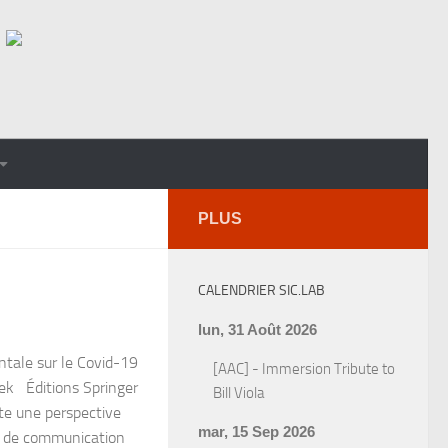
PLUS
CALENDRIER SIC.LAB
lun, 31 Août 2026
tale sur le Covid-19
[AAC] - Immersion Tribute to
ek Éditions Springer
Bill Viola
te une perspective
mar, 15 Sep 2026
es de communication