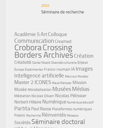
2025
Séminaire de recherche
Académie 5
Art
Colloque
Communication
Creamed
Crobora
Crossing
Borders Archives
Création
Créativité
Enjeux
Daniel Moatti
Diversité culturelle
Images
IA
Franco-roumain
Europe
Expérimenter
Intelligence artificielle
Mars aux Musées
Master 2 ICONES
Mission
Maud Pélissier
Musées
Médias
Musée
Mondialisation
Nicolas Pélissier
Médiation
Nicolas Oliveri
Numérique
Norbert Hillaire
Numérique éducatif
Partita
Paul Rasse
Plateformes numériques
Réinventés
Poïetic
Recherche
Réseaux
Séminaire doctoral
Sociétés