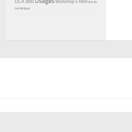
Usages
UCA Jedi
Workshop
X-MEM
ère du
numérique