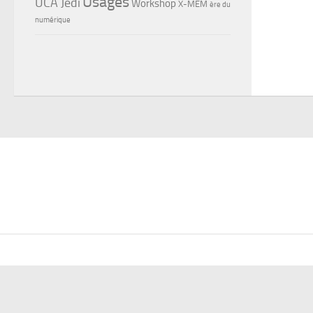
Usages
UCA Jedi
Workshop
X-MEM
ère du
numérique