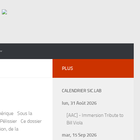
PLUS
CALENDRIER SIC.LAB
lun, 31 Août 2026
mérique Sous la
[AAC] - Immersion Tribute to
Pélissier Ce dossier
Bill Viola
ion, de la
mar, 15 Sep 2026