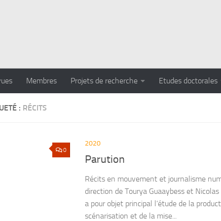
vues
Membres
Projets de recherche
Etudes doctorales
UETÉ :
RÉCITS
2020
0
Parution
Récits en mouvement et journalisme nu
direction de Tourya Guaaybess et Nicolas 
a pour objet principal l’étude de la product
scénarisation et de la mise...