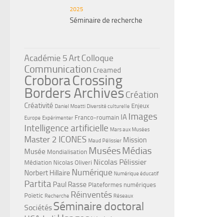
2025
Séminaire de recherche
Académie 5
Art
Colloque
Communication
Creamed
Crobora
Crossing
Borders Archives
Création
Créativité
Enjeux
Daniel Moatti
Diversité culturelle
Images
IA
Franco-roumain
Europe
Expérimenter
Intelligence artificielle
Mars aux Musées
Master 2 ICONES
Mission
Maud Pélissier
Musées
Médias
Musée
Mondialisation
Nicolas Pélissier
Médiation
Nicolas Oliveri
Numérique
Norbert Hillaire
Numérique éducatif
Partita
Paul Rasse
Plateformes numériques
Réinventés
Poïetic
Recherche
Réseaux
Séminaire doctoral
Sociétés