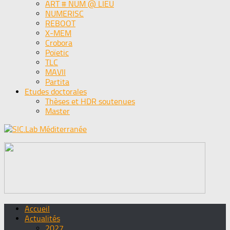
ART # NUM @ LIEU
NUMERISC
REBOOT
X-MEM
Crobora
Poïetic
TLC
MAVII
Partita
Etudes doctorales
Thèses et HDR soutenues
Master
Accueil
Actualités
2027