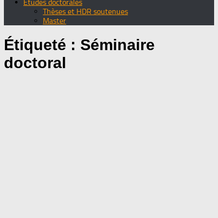
Etudes doctorales
Thèses et HDR soutenues
Master
Étiqueté :
Séminaire
doctoral