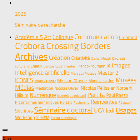
2025
Séminaire de recherche
Communication
Académie 5
Art
Colloque
Creamed
Crobora
Crossing Borders
Archives
Création
Créativité
Daniel Moatti
Diversité
Images
IA
Enjeux
Franco-roumain
culturelle
Europe
Expérimenter
Intelligence artificielle
Master 2
Mars aux Musées
Musées
ICONES
Mission Musée
Mondialisation
Maud Pélissier
Médias
Nicolas Pélissier
Norbert
Médiation
Nicolas Oliveri
Partita
Numérique
Hillaire
Paul Rasse
Numérique éducatif
Réinventés
Plateformes numériques
Poïetic
Recherche
Réseaux
Séminaire doctoral
Usages
UCA Jedi
Sociétés
Workshop
X-MEM
ère du numérique
Plus