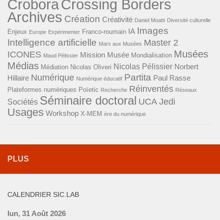
Crobora
Crossing Borders
Archives
Création
Créativité
Daniel Moatti
Diversité culturelle
Images
IA
Enjeux
Franco-roumain
Europe
Expérimenter
Intelligence artificielle
Master 2
Mars aux Musées
Musées
ICONES
Mission Musée
Mondialisation
Maud Pélissier
Médias
Nicolas Pélissier
Norbert
Médiation
Nicolas Oliveri
Partita
Numérique
Hillaire
Paul Rasse
Numérique éducatif
Réinventés
Plateformes numériques
Poïetic
Recherche
Réseaux
Séminaire doctoral
UCA Jedi
Sociétés
Usages
Workshop
X-MEM
ère du numérique
PLUS
CALENDRIER SIC.LAB
lun, 31 Août 2026