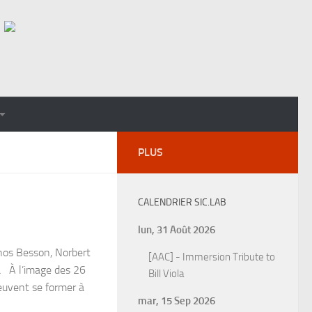
PLUS
CALENDRIER SIC.LAB
lun, 31 Août 2026
nos Besson, Norbert
[AAC] - Immersion Tribute to
la À l’image des 26
Bill Viola
peuvent se former à
mar, 15 Sep 2026