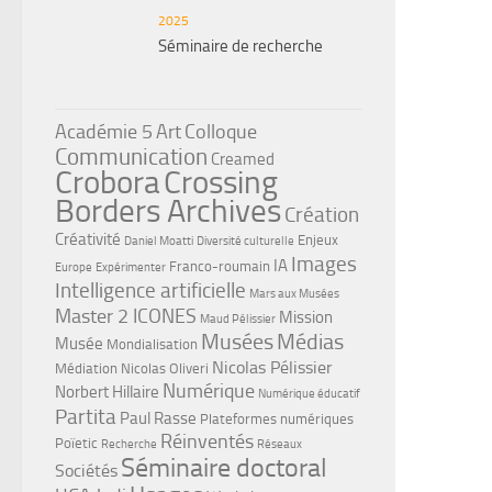
2025
Séminaire de recherche
Académie 5
Art
Colloque
Communication
Creamed
Crobora
Crossing
Borders Archives
Création
Créativité
Enjeux
Daniel Moatti
Diversité culturelle
Images
IA
Franco-roumain
Europe
Expérimenter
Intelligence artificielle
Mars aux Musées
Master 2 ICONES
Mission
Maud Pélissier
Musées
Médias
Musée
Mondialisation
Nicolas Pélissier
Médiation
Nicolas Oliveri
Numérique
Norbert Hillaire
Numérique éducatif
Partita
Paul Rasse
Plateformes numériques
Réinventés
Poïetic
Recherche
Réseaux
Séminaire doctoral
Sociétés