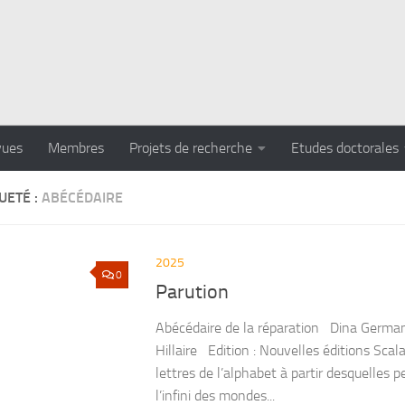
vues
Membres
Projets de recherche
Etudes doctorales
UETÉ :
ABÉCÉDAIRE
2025
0
Parution
Abécédaire de la réparation Dina Germa
Hillaire Edition : Nouvelles éditions Sca
lettres de l’alphabet à partir desquelles 
l’infini des mondes...