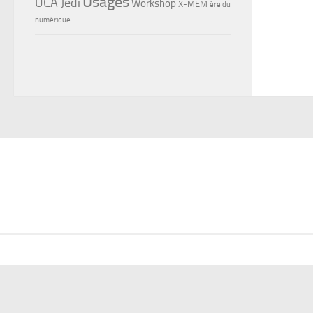
Usages
UCA Jedi
Workshop
X-MEM
ère du
numérique