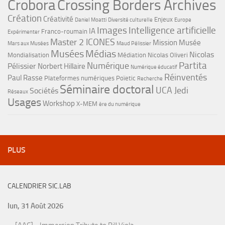
Crobora
Crossing Borders Archives
Création
Créativité
Enjeux
Daniel Moatti
Diversité culturelle
Europe
Images
Intelligence artificielle
IA
Franco-roumain
Expérimenter
Master 2 ICONES
Mission Musée
Mars aux Musées
Maud Pélissier
Musées
Médias
Nicolas
Mondialisation
Médiation
Nicolas Oliveri
Partita
Numérique
Pélissier
Norbert Hillaire
Numérique éducatif
Réinventés
Paul Rasse
Plateformes numériques
Poïetic
Recherche
Séminaire doctoral
UCA Jedi
Sociétés
Réseaux
Usages
Workshop
X-MEM
ère du numérique
PLUS
CALENDRIER SIC.LAB
lun, 31 Août 2026