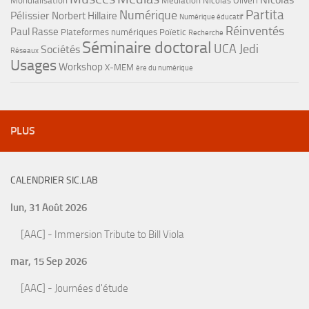
Mondialisation
Médiation
Nicolas Oliveri
Partita
Numérique
Pélissier
Norbert Hillaire
Numérique éducatif
Réinventés
Paul Rasse
Plateformes numériques
Poïetic
Recherche
Séminaire doctoral
UCA Jedi
Sociétés
Réseaux
Usages
Workshop
X-MEM
ère du numérique
PLUS
CALENDRIER SIC.LAB
lun, 31 Août 2026
[AAC] - Immersion Tribute to Bill Viola
mar, 15 Sep 2026
[AAC] - Journées d'étude