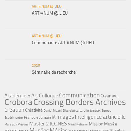
ART # NUM @ LIEU
ART # NUM @ LIEU
ART # NUM @ LIEU
Communauté ART # NUM @ LIEU
2025
Séminaire de recherche
Communication
Académie 5
Art
Colloque
Creamed
Crobora
Crossing Borders Archives
Création
Créativité
Enjeux
Daniel Moatti
Diversité culturelle
Europe
Images
Intelligence artificielle
IA
Franco-roumain
Expérimenter
Master 2 ICONES
Mission Musée
Mars aux Musées
Maud Pélissier
Musées
Médias
Nicolas