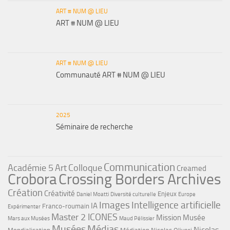
ART # NUM @ LIEU
ART # NUM @ LIEU
ART # NUM @ LIEU
Communauté ART # NUM @ LIEU
2025
Séminaire de recherche
Communication
Académie 5
Art
Colloque
Creamed
Crobora
Crossing Borders Archives
Création
Créativité
Enjeux
Daniel Moatti
Diversité culturelle
Europe
Images
Intelligence artificielle
IA
Franco-roumain
Expérimenter
Master 2 ICONES
Mission Musée
Mars aux Musées
Maud Pélissier
Musées
Médias
Nicolas