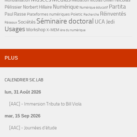
Mondialisation
Médiation
Nicolas Oliveri
Partita
Numérique
Pélissier
Norbert Hillaire
Numérique éducatif
Réinventés
Paul Rasse
Plateformes numériques
Poïetic
Recherche
Séminaire doctoral
UCA Jedi
Sociétés
Réseaux
Usages
Workshop
X-MEM
ère du numérique
PLUS
CALENDRIER SIC.LAB
lun, 31 Août 2026
[AAC] - Immersion Tribute to Bill Viola
mar, 15 Sep 2026
[AAC] - Journées d'étude