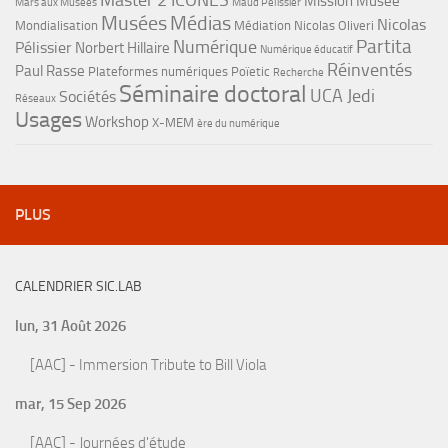
Master 2 ICONES
Mission Musée
Mars aux Musées
Maud Pélissier
Musées
Médias
Nicolas
Mondialisation
Médiation
Nicolas Oliveri
Partita
Numérique
Pélissier
Norbert Hillaire
Numérique éducatif
Réinventés
Paul Rasse
Plateformes numériques
Poïetic
Recherche
Séminaire doctoral
UCA Jedi
Sociétés
Réseaux
Usages
Workshop
X-MEM
ère du numérique
PLUS
CALENDRIER SIC.LAB
lun, 31 Août 2026
[AAC] - Immersion Tribute to Bill Viola
mar, 15 Sep 2026
[AAC] - Journées d'étude