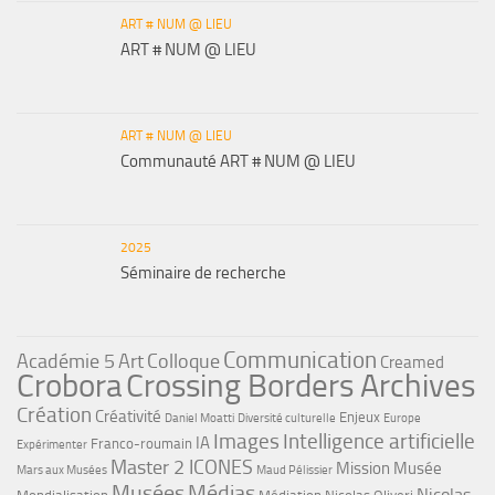
ART # NUM @ LIEU
ART # NUM @ LIEU
ART # NUM @ LIEU
Communauté ART # NUM @ LIEU
2025
Séminaire de recherche
Communication
Académie 5
Art
Colloque
Creamed
Crobora
Crossing Borders Archives
Création
Créativité
Enjeux
Daniel Moatti
Diversité culturelle
Europe
Images
Intelligence artificielle
IA
Franco-roumain
Expérimenter
Master 2 ICONES
Mission Musée
Mars aux Musées
Maud Pélissier
Musées
Médias
Nicolas