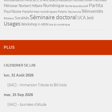
Mondialisation
Médiation
Nicolas Oliveri
Partita
Numérique
Pélissier
Norbert Hillaire
Numérique éducatif
Réinventés
Paul Rasse
Plateformes numériques
Poïetic
Recherche
Séminaire doctoral
UCA Jedi
Sociétés
Réseaux
Usages
Workshop
X-MEM
ère du numérique
PLUS
CALENDRIER SIC.LAB
lun, 31 Août 2026
[AAC] - Immersion Tribute to Bill Viola
mar, 15 Sep 2026
[AAC] - Journées d'étude