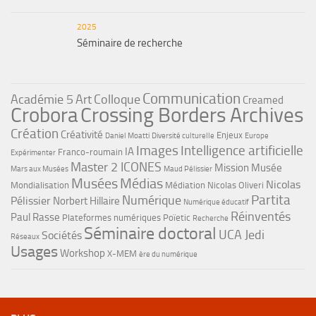
2025
Séminaire de recherche
Communication
Académie 5
Art
Colloque
Creamed
Crobora
Crossing Borders Archives
Création
Créativité
Enjeux
Daniel Moatti
Diversité culturelle
Europe
Images
Intelligence artificielle
IA
Franco-roumain
Expérimenter
Master 2 ICONES
Mission Musée
Mars aux Musées
Maud Pélissier
Musées
Médias
Nicolas
Mondialisation
Médiation
Nicolas Oliveri
Partita
Numérique
Pélissier
Norbert Hillaire
Numérique éducatif
Réinventés
Paul Rasse
Plateformes numériques
Poïetic
Recherche
Séminaire doctoral
UCA Jedi
Sociétés
Réseaux
Usages
Workshop
X-MEM
ère du numérique