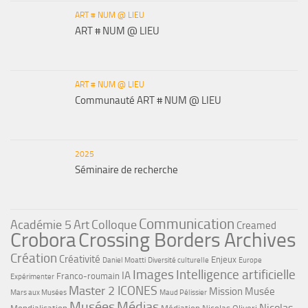
ART # NUM @ LIEU
ART # NUM @ LIEU
ART # NUM @ LIEU
Communauté ART # NUM @ LIEU
2025
Séminaire de recherche
Communication
Académie 5
Art
Colloque
Creamed
Crobora
Crossing Borders Archives
Création
Créativité
Enjeux
Daniel Moatti
Diversité culturelle
Europe
Images
Intelligence artificielle
IA
Franco-roumain
Expérimenter
Master 2 ICONES
Mission Musée
Mars aux Musées
Maud Pélissier
Musées
Médias
Nicolas