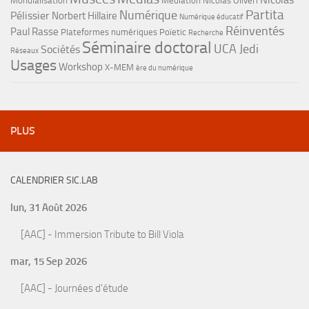
Mondialisation
Médiation
Nicolas Oliveri
Partita
Numérique
Pélissier
Norbert Hillaire
Numérique éducatif
Réinventés
Paul Rasse
Plateformes numériques
Poïetic
Recherche
Séminaire doctoral
UCA Jedi
Sociétés
Réseaux
Usages
Workshop
X-MEM
ère du numérique
PLUS
CALENDRIER SIC.LAB
lun, 31 Août 2026
[AAC] - Immersion Tribute to Bill Viola
mar, 15 Sep 2026
[AAC] - Journées d'étude