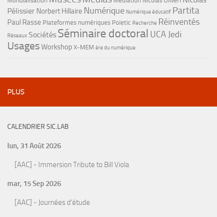
Mondialisation
Médiation
Nicolas Oliveri
Partita
Numérique
Pélissier
Norbert Hillaire
Numérique éducatif
Réinventés
Paul Rasse
Plateformes numériques
Poïetic
Recherche
Séminaire doctoral
UCA Jedi
Sociétés
Réseaux
Usages
Workshop
X-MEM
ère du numérique
PLUS
CALENDRIER SIC.LAB
lun, 31 Août 2026
[AAC] - Immersion Tribute to Bill Viola
mar, 15 Sep 2026
[AAC] - Journées d'étude