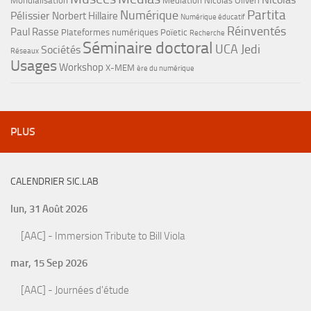
Mondialisation
Médiation
Nicolas Oliveri
Partita
Numérique
Pélissier
Norbert Hillaire
Numérique éducatif
Réinventés
Paul Rasse
Plateformes numériques
Poïetic
Recherche
Séminaire doctoral
UCA Jedi
Sociétés
Réseaux
Usages
Workshop
X-MEM
ère du numérique
PLUS
CALENDRIER SIC.LAB
lun, 31 Août 2026
[AAC] - Immersion Tribute to Bill Viola
mar, 15 Sep 2026
[AAC] - Journées d'étude