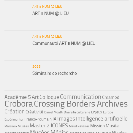
ART # NUM @ LIEU
ART # NUM @ LIEU
ART # NUM @ LIEU
Communauté ART # NUM @ LIEU
2025
Séminaire de recherche
Communication
Académie 5
Art
Colloque
Creamed
Crobora
Crossing Borders Archives
Création
Créativité
Enjeux
Daniel Moatti
Diversité culturelle
Europe
Images
Intelligence artificielle
IA
Franco-roumain
Expérimenter
Master 2 ICONES
Mission Musée
Mars aux Musées
Maud Pélissier
Musées
Médias
Nicolas