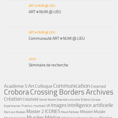
ART # NUM @ LIEU
ART # NUM @ LIEU
ART # NUM @ LIEU
Communauté ART # NUM @ LIEU
2025
Séminaire de recherche
Communication
Académie 5
Art
Colloque
Creamed
Crobora
Crossing Borders Archives
Création
Créativité
Enjeux
Daniel Moatti
Diversité culturelle
Europe
Images
Intelligence artificielle
IA
Franco-roumain
Expérimenter
Master 2 ICONES
Mission Musée
Mars aux Musées
Maud Pélissier
Musées
Médias
Nicolas