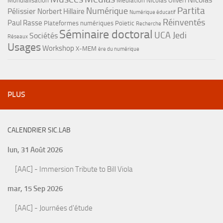
Mondialisation
Médiation
Nicolas Oliveri
Partita
Numérique
Pélissier
Norbert Hillaire
Numérique éducatif
Réinventés
Paul Rasse
Plateformes numériques
Poïetic
Recherche
Séminaire doctoral
UCA Jedi
Sociétés
Réseaux
Usages
Workshop
X-MEM
ère du numérique
PLUS
CALENDRIER SIC.LAB
lun, 31 Août 2026
[AAC] - Immersion Tribute to Bill Viola
mar, 15 Sep 2026
[AAC] - Journées d'étude