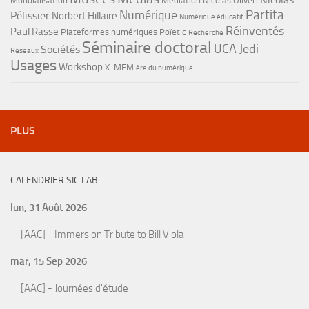
Mondialisation
Médiation
Nicolas Oliveri
Partita
Numérique
Pélissier
Norbert Hillaire
Numérique éducatif
Réinventés
Paul Rasse
Plateformes numériques
Poïetic
Recherche
Séminaire doctoral
UCA Jedi
Sociétés
Réseaux
Usages
Workshop
X-MEM
ère du numérique
PLUS
CALENDRIER SIC.LAB
lun, 31 Août 2026
[AAC] - Immersion Tribute to Bill Viola
mar, 15 Sep 2026
[AAC] - Journées d'étude