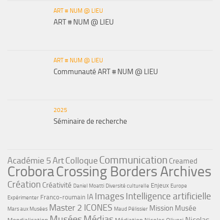
ART # NUM @ LIEU
ART # NUM @ LIEU
ART # NUM @ LIEU
Communauté ART # NUM @ LIEU
2025
Séminaire de recherche
Communication
Académie 5
Art
Colloque
Creamed
Crobora
Crossing Borders Archives
Création
Créativité
Enjeux
Daniel Moatti
Diversité culturelle
Europe
Images
Intelligence artificielle
IA
Franco-roumain
Expérimenter
Master 2 ICONES
Mission Musée
Mars aux Musées
Maud Pélissier
Musées
Médias
Nicolas