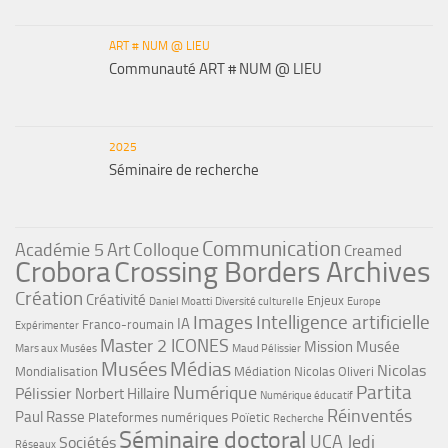
ART # NUM @ LIEU
Communauté ART # NUM @ LIEU
2025
Séminaire de recherche
Communication
Académie 5
Art
Colloque
Creamed
Crobora
Crossing Borders Archives
Création
Créativité
Enjeux
Daniel Moatti
Diversité culturelle
Europe
Images
Intelligence artificielle
IA
Franco-roumain
Expérimenter
Master 2 ICONES
Mission Musée
Mars aux Musées
Maud Pélissier
Musées
Médias
Nicolas
Mondialisation
Médiation
Nicolas Oliveri
Partita
Numérique
Pélissier
Norbert Hillaire
Numérique éducatif
Réinventés
Paul Rasse
Plateformes numériques
Poïetic
Recherche
Séminaire doctoral
UCA Jedi
Sociétés
Réseaux