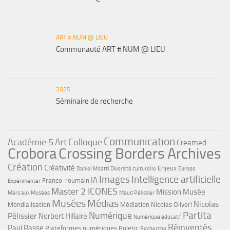
ART # NUM @ LIEU
Communauté ART # NUM @ LIEU
2025
Séminaire de recherche
Communication
Académie 5
Art
Colloque
Creamed
Crobora
Crossing Borders Archives
Création
Créativité
Enjeux
Daniel Moatti
Diversité culturelle
Europe
Images
Intelligence artificielle
IA
Franco-roumain
Expérimenter
Master 2 ICONES
Mission Musée
Mars aux Musées
Maud Pélissier
Musées
Médias
Nicolas
Mondialisation
Médiation
Nicolas Oliveri
Partita
Numérique
Pélissier
Norbert Hillaire
Numérique éducatif
Réinventés
Paul Rasse
Plateformes numériques
Poïetic
Recherche