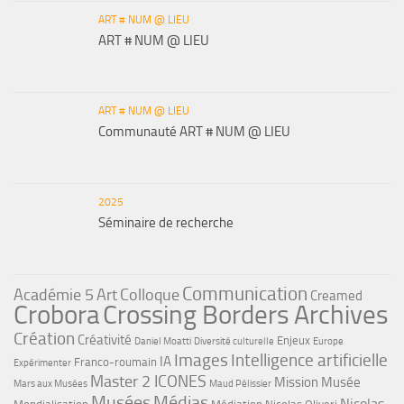
ART # NUM @ LIEU
ART # NUM @ LIEU
ART # NUM @ LIEU
Communauté ART # NUM @ LIEU
2025
Séminaire de recherche
Communication
Académie 5
Art
Colloque
Creamed
Crobora
Crossing Borders Archives
Création
Créativité
Enjeux
Daniel Moatti
Diversité culturelle
Europe
Images
Intelligence artificielle
IA
Franco-roumain
Expérimenter
Master 2 ICONES
Mission Musée
Mars aux Musées
Maud Pélissier
Musées
Médias
Nicolas