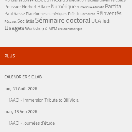
Mondialisation
Médiation
Nicolas Oliveri
Partita
Numérique
Pélissier
Norbert Hillaire
Numérique éducatif
Réinventés
Paul Rasse
Plateformes numériques
Poïetic
Recherche
Séminaire doctoral
UCA Jedi
Sociétés
Réseaux
Usages
Workshop
X-MEM
ère du numérique
PLUS
CALENDRIER SIC.LAB
lun, 31 Août 2026
[AAC] - Immersion Tribute to Bill Viola
mar, 15 Sep 2026
[AAC] - Journées d'étude