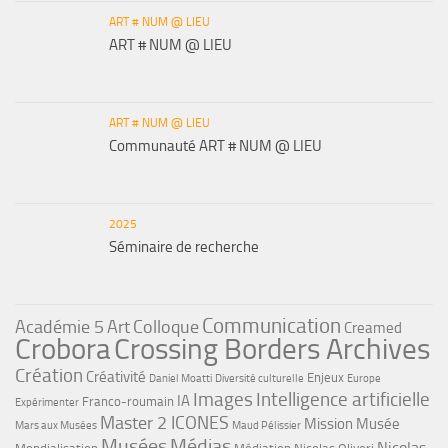
ART # NUM @ LIEU
ART # NUM @ LIEU
ART # NUM @ LIEU
Communauté ART # NUM @ LIEU
2025
Séminaire de recherche
Communication
Académie 5
Art
Colloque
Creamed
Crobora
Crossing Borders Archives
Création
Créativité
Enjeux
Daniel Moatti
Diversité culturelle
Europe
Images
Intelligence artificielle
IA
Franco-roumain
Expérimenter
Master 2 ICONES
Mission Musée
Mars aux Musées
Maud Pélissier
Musées
Médias
Nicolas