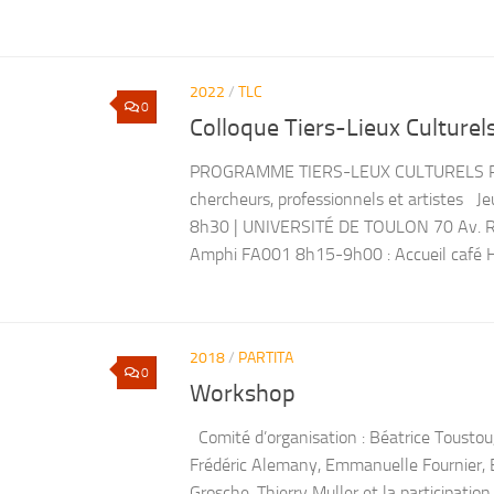
2022
/
TLC
0
Colloque Tiers-Lieux Culturel
PROGRAMME TIERS-LEUX CULTURELS Reg
chercheurs, professionnels et artistes J
8h30 | UNIVERSITÉ DE TOULON 70 Av. R
Amphi FA001 8h15-9h00 : Accueil café Hal
2018
/
PARTITA
0
Workshop
Comité d’organisation : Béatrice Toustou,
Frédéric Alemany, Emmanuelle Fournier, B
Grosche, Thierry Muller et la participatio