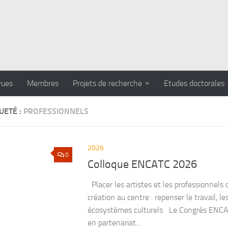
vues
Membres
Projets de recherche
Etudes doctorales
UETÉ :
PROFESSIONNELS
2026
0
Colloque ENCATC 2026
Placer les artistes et les professionnels d
création au centre : repenser le travail, les
écosystèmes culturels Le Congrès ENCA
en partenariat...