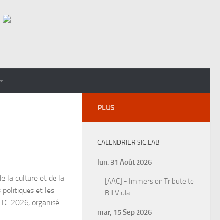
PLUS
CALENDRIER SIC.LAB
lun, 31 Août 2026
e la culture et de la
[AAC] - Immersion Tribute to
 politiques et les
Bill Viola
TC 2026, organisé
mar, 15 Sep 2026