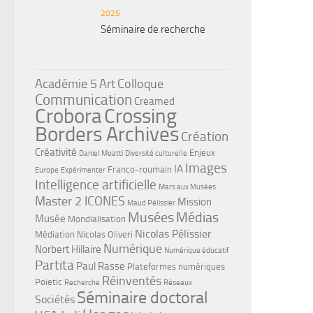
2025
Séminaire de recherche
Académie 5
Art
Colloque
Communication
Creamed
Crobora
Crossing
Borders Archives
Création
Créativité
Enjeux
Daniel Moatti
Diversité culturelle
Images
IA
Franco-roumain
Europe
Expérimenter
Intelligence artificielle
Mars aux Musées
Master 2 ICONES
Mission
Maud Pélissier
Musées
Médias
Musée
Mondialisation
Nicolas Pélissier
Médiation
Nicolas Oliveri
Numérique
Norbert Hillaire
Numérique éducatif
Partita
Paul Rasse
Plateformes numériques
Réinventés
Poïetic
Recherche
Réseaux
Séminaire doctoral
Sociétés