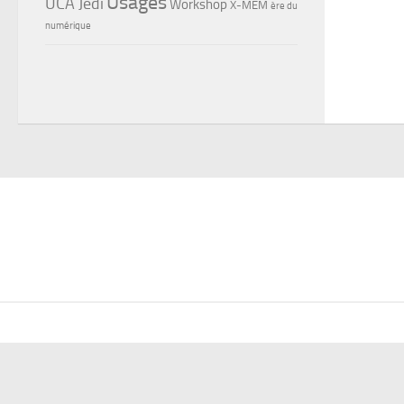
Usages
UCA Jedi
Workshop
X-MEM
ère du
numérique