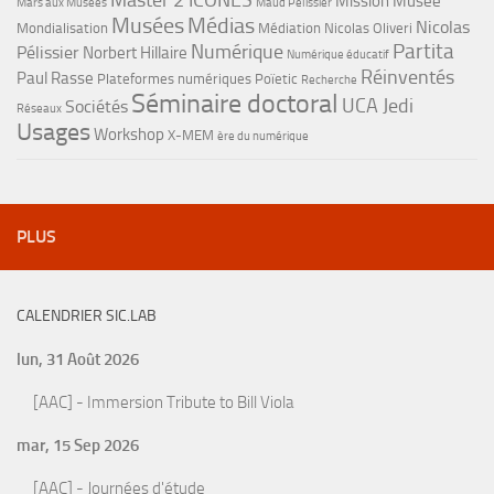
Master 2 ICONES
Mission Musée
Mars aux Musées
Maud Pélissier
Musées
Médias
Nicolas
Mondialisation
Médiation
Nicolas Oliveri
Partita
Numérique
Pélissier
Norbert Hillaire
Numérique éducatif
Réinventés
Paul Rasse
Plateformes numériques
Poïetic
Recherche
Séminaire doctoral
UCA Jedi
Sociétés
Réseaux
Usages
Workshop
X-MEM
ère du numérique
PLUS
CALENDRIER SIC.LAB
lun, 31 Août 2026
[AAC] - Immersion Tribute to Bill Viola
mar, 15 Sep 2026
[AAC] - Journées d'étude