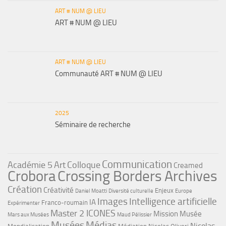
ART # NUM @ LIEU
ART # NUM @ LIEU
ART # NUM @ LIEU
Communauté ART # NUM @ LIEU
2025
Séminaire de recherche
Communication
Académie 5
Art
Colloque
Creamed
Crobora
Crossing Borders Archives
Création
Créativité
Enjeux
Daniel Moatti
Diversité culturelle
Europe
Images
Intelligence artificielle
IA
Franco-roumain
Expérimenter
Master 2 ICONES
Mission Musée
Mars aux Musées
Maud Pélissier
Musées
Médias
Nicolas