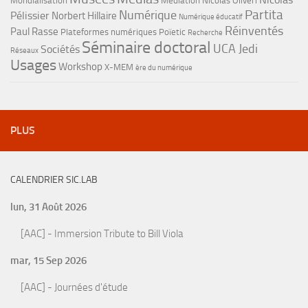
Mondialisation
Médiation
Nicolas Oliveri
Partita
Numérique
Pélissier
Norbert Hillaire
Numérique éducatif
Réinventés
Paul Rasse
Plateformes numériques
Poïetic
Recherche
Séminaire doctoral
UCA Jedi
Sociétés
Réseaux
Usages
Workshop
X-MEM
ère du numérique
PLUS
CALENDRIER SIC.LAB
lun, 31 Août 2026
[AAC] - Immersion Tribute to Bill Viola
mar, 15 Sep 2026
[AAC] - Journées d'étude