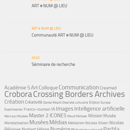
ART # NUM @ LIEU
ART # NUM @ LIEU
Communauté ART # NUM @ LIEU
2025
Séminaire de recherche
Communication
Académie 5
Art
Colloque
Creamed
Crobora
Crossing Borders Archives
Création
Créativité
Enjeux
Daniel Moatti
Diversité culturelle
Europe
Images
Intelligence artificielle
IA
Franco-roumain
Expérimenter
Master 2 ICONES
Mission Musée
Mars aux Musées
Maud Pélissier
Musées
Médias
Nicolas
Mondialisation
Médiation
Nicolas Oliveri
Partita
Numérique
Pélissier
Norbert Hillaire
Numérique éducatif