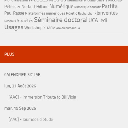
Mondialisation
Médiation
Nicolas Oliveri
Partita
Numérique
Pélissier
Norbert Hillaire
Numérique éducatif
Réinventés
Paul Rasse
Plateformes numériques
Poïetic
Recherche
Séminaire doctoral
UCA Jedi
Sociétés
Réseaux
Usages
Workshop
X-MEM
ère du numérique
PLUS
CALENDRIER SIC.LAB
lun, 31 Août 2026
[AAC] - Immersion Tribute to Bill Viola
mar, 15 Sep 2026
[AAC] - Journées d'étude