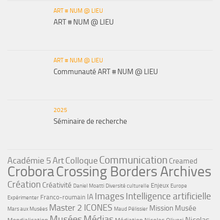
ART # NUM @ LIEU
ART # NUM @ LIEU
ART # NUM @ LIEU
Communauté ART # NUM @ LIEU
2025
Séminaire de recherche
Communication
Académie 5
Art
Colloque
Creamed
Crobora
Crossing Borders Archives
Création
Créativité
Enjeux
Daniel Moatti
Diversité culturelle
Europe
Images
Intelligence artificielle
IA
Franco-roumain
Expérimenter
Master 2 ICONES
Mission Musée
Mars aux Musées
Maud Pélissier
Musées
Médias
Nicolas