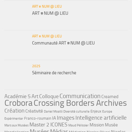
ART # NUM @ LIEU
ART # NUM @ LIEU
ART # NUM @ LIEU
Communauté ART # NUM @ LIEU
2025
Séminaire de recherche
Communication
Académie 5
Art
Colloque
Creamed
Crobora
Crossing Borders Archives
Création
Créativité
Enjeux
Daniel Moatti
Diversité culturelle
Europe
Images
Intelligence artificielle
IA
Franco-roumain
Expérimenter
Master 2 ICONES
Mission Musée
Mars aux Musées
Maud Pélissier
Musées
Médias
Nicolas