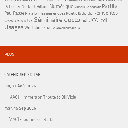
Mondialisation
Médiation
Nicolas Oliveri
Partita
Numérique
Pélissier
Norbert Hillaire
Numérique éducatif
Réinventés
Paul Rasse
Plateformes numériques
Poïetic
Recherche
Séminaire doctoral
UCA Jedi
Sociétés
Réseaux
Usages
Workshop
X-MEM
ère du numérique
PLUS
CALENDRIER SIC.LAB
lun, 31 Août 2026
[AAC] - Immersion Tribute to Bill Viola
mar, 15 Sep 2026
[AAC] - Journées d'étude