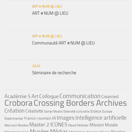
ART # NUM @ LIEU
ART # NUM @ LIEU
ART # NUM @ LIEU
Communauté ART # NUM @ LIEU
2025
Séminaire de recherche
Communication
Académie 5
Art
Colloque
Creamed
Crobora
Crossing Borders Archives
Création
Créativité
Enjeux
Daniel Moatti
Diversité culturelle
Europe
Images
Intelligence artificielle
IA
Franco-roumain
Expérimenter
Master 2 ICONES
Mission Musée
Mars aux Musées
Maud Pélissier
Musées
Médias
Nicolas