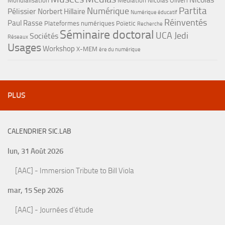
Mondialisation
Médiation
Nicolas Oliveri
Partita
Numérique
Pélissier
Norbert Hillaire
Numérique éducatif
Réinventés
Paul Rasse
Plateformes numériques
Poïetic
Recherche
Séminaire doctoral
UCA Jedi
Sociétés
Réseaux
Usages
Workshop
X-MEM
ère du numérique
PLUS
CALENDRIER SIC.LAB
lun, 31 Août 2026
[AAC] - Immersion Tribute to Bill Viola
mar, 15 Sep 2026
[AAC] - Journées d'étude