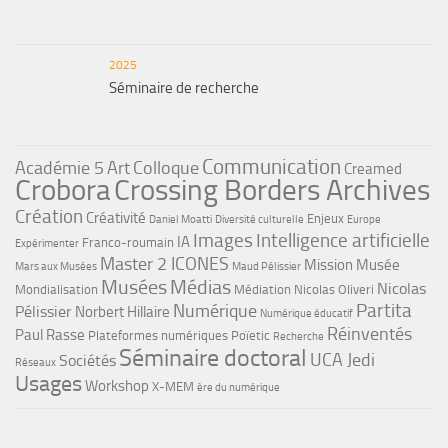
2025
Séminaire de recherche
Communication
Académie 5
Art
Colloque
Creamed
Crobora
Crossing Borders Archives
Création
Créativité
Enjeux
Daniel Moatti
Diversité culturelle
Europe
Images
Intelligence artificielle
IA
Franco-roumain
Expérimenter
Master 2 ICONES
Mission Musée
Mars aux Musées
Maud Pélissier
Musées
Médias
Nicolas
Mondialisation
Médiation
Nicolas Oliveri
Partita
Numérique
Pélissier
Norbert Hillaire
Numérique éducatif
Réinventés
Paul Rasse
Plateformes numériques
Poïetic
Recherche
Séminaire doctoral
UCA Jedi
Sociétés
Réseaux
Usages
Workshop
X-MEM
ère du numérique