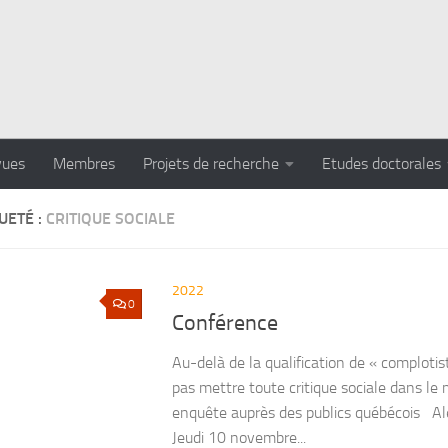
vues
Membres
Projets de recherche
Etudes doctorales
UETÉ :
CRITIQUE SOCIALE
2022
0
Conférence
Au-delà de la qualification de « comploti
pas mettre toute critique sociale dans l
enquête auprès des publics québécois 
Jeudi 10 novembre...