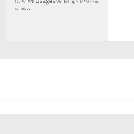
Usages
UCA Jedi
Workshop
X-MEM
ère du
numérique