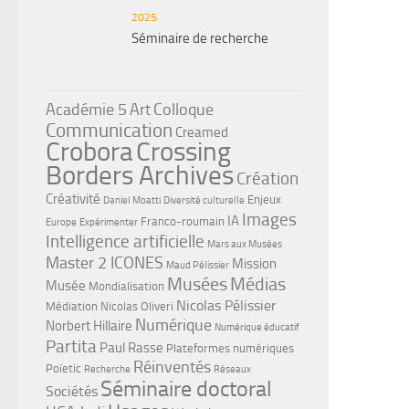
2025
Séminaire de recherche
Académie 5
Art
Colloque
Communication
Creamed
Crobora
Crossing
Borders Archives
Création
Créativité
Enjeux
Daniel Moatti
Diversité culturelle
Images
IA
Franco-roumain
Europe
Expérimenter
Intelligence artificielle
Mars aux Musées
Master 2 ICONES
Mission
Maud Pélissier
Musées
Médias
Musée
Mondialisation
Nicolas Pélissier
Médiation
Nicolas Oliveri
Numérique
Norbert Hillaire
Numérique éducatif
Partita
Paul Rasse
Plateformes numériques
Réinventés
Poïetic
Recherche
Réseaux
Séminaire doctoral
Sociétés