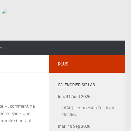
PLUS
CALENDRIER SIC.LAB
lun, 31 Août 2026
ste » : comment ne
[AAC] - Immersion Tribute to
e même sac ? Une
Bill Viola
Alexandre Coutant
mar, 15 Sep 2026